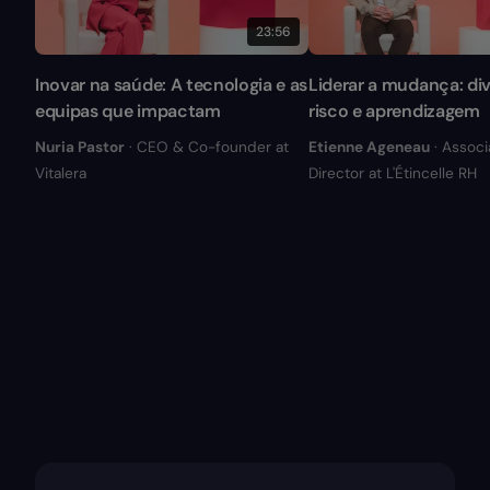
23:56
Inovar na saúde: A tecnologia e as
Liderar a mudança: div
equipas que impactam
risco e aprendizagem
Nuria Pastor
· CEO & Co-founder at
Etienne Ageneau
· Associ
Vitalera
Director at L'Étincelle RH