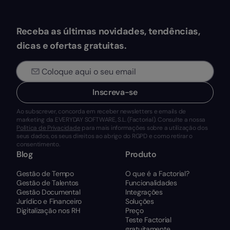
Receba as últimas novidades, tendências,
dicas e ofertas gratuitas.
Inscreva-se
Ao subscrever, concorda em receber newsletters e emails de
marketing da EVERYDAY SOFTWARE, S.L. (Factorial). Consulte a nossa
Política de Privacidade
para mais informações sobre a utilização dos
seus dados, os seus direitos ao abrigo do RGPD e como retirar o
consentimento.
Blog
Produto
Gestão de Tempo
O que é a Factorial?
Gestão de Talentos
Funcionalidades
Gestão Documental
Integrações
Jurídico e Financeiro
Soluções
Digitalização nos RH
Preço
Teste Factorial
gratuitamente