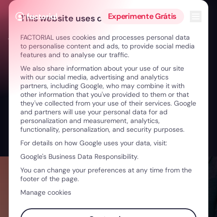
Ir para o conteúdo
Abrir 
Experimente Grátis
This website uses cookies
FACTORIAL uses cookies and processes personal data
← Transformar equipas e empresas com liderança humana
to personalise content and ads, to provide social media
features and to analyse our traffic.
We also share information about your use of our site
with our social media, advertising and analytics
partners, including Google, who may combine it with
other information that you've provided to them or that
they've collected from your use of their services. Google
and partners will use your personal data for ad
personalization and measurement, analytics,
functionality, personalization, and security purposes.
For details on how Google uses your data, visit:
Google's Business Data Responsibility.
You can change your preferences at any time from the
footer of the page.
Manage cookies