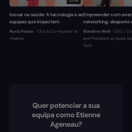
23:56
Inovar na saúde: A tecnologia e as
Empreender com energ
equipas que impactam
networking, desporto e
Nuria Pastor
· CEO & Co-founder at
Blandine Weill
· CEO / C
Vitalera
and President at Spark Is
Tech
Quer potenciar a sua
equipa como Etienne
Ageneau?