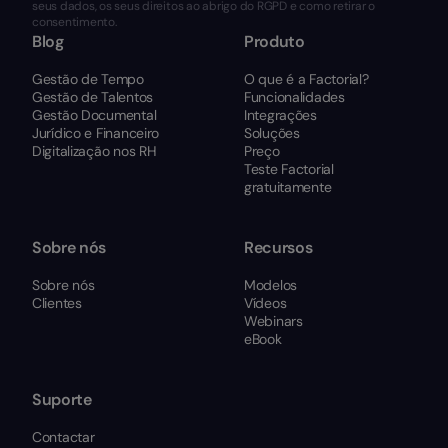
seus dados, os seus direitos ao abrigo do RGPD e como retirar o
consentimento.
Blog
Produto
Gestão de Tempo
O que é a Factorial?
Gestão de Talentos
Funcionalidades
Gestão Documental
Integrações
Jurídico e Financeiro
Soluções
Digitalização nos RH
Preço
Teste Factorial
gratuitamente
Sobre nós
Recursos
Sobre nós
Modelos
Clientes
Vídeos
Webinars
eBook
Suporte
Contactar