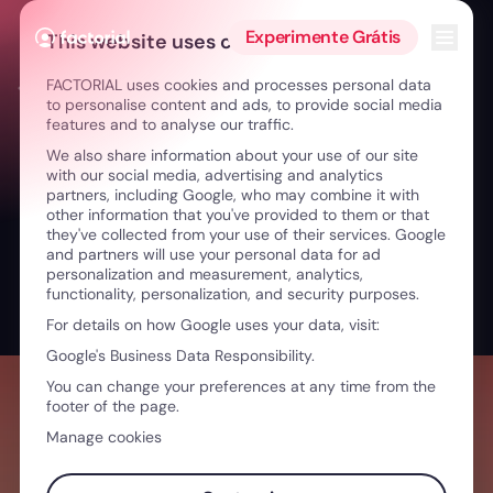
Ir para o conteúdo
Abrir 
Experimente Grátis
This website uses cookies
FACTORIAL uses cookies and processes personal data
← Liderar a mudança: diversidade, risco e aprendizagem
to personalise content and ads, to provide social media
features and to analyse our traffic.
We also share information about your use of our site
with our social media, advertising and analytics
partners, including Google, who may combine it with
other information that you've provided to them or that
they've collected from your use of their services. Google
and partners will use your personal data for ad
personalization and measurement, analytics,
functionality, personalization, and security purposes.
For details on how Google uses your data, visit:
Google's Business Data Responsibility.
You can change your preferences at any time from the
footer of the page.
Manage cookies