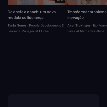
26:41
De chefe a coach: um novo
Transformar problema
modelo de liderança
inovação
Tania Nunes
· People Development &
Axel Stokinger
· Ex-Form
Learning Manager at L'Oréal
Sales at Mercedes-Benz