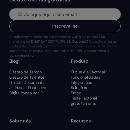
Inscreva-se
Ao subscrever, concorda em receber newsletters e emails de
marketing da EVERYDAY SOFTWARE, S.L. (Factorial). Consulte a nossa
Política de Privacidade
para mais informações sobre a utilização dos
seus dados, os seus direitos ao abrigo do RGPD e como retirar o
consentimento.
Blog
Produto
Gestão de Tempo
O que é a Factorial?
Gestão de Talentos
Funcionalidades
Gestão Documental
Integrações
Jurídico e Financeiro
Soluções
Digitalização nos RH
Preço
Teste Factorial
gratuitamente
Sobre nós
Recursos