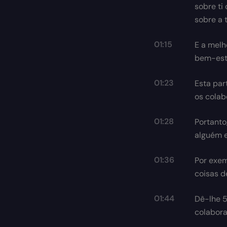
sobre ti
sobre a 
01:15
E a melh
bem-esta
01:23
Esta par
os colab
01:28
Portanto
alguém e
01:36
Por exem
coisas d
01:44
Dê-lhe 5
colabora