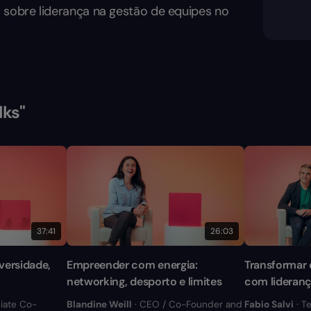
s sobre liderança na gestão de equipes no
lks"
37:41
26:03
versidade,
Empreender com energia:
Transformar 
networking, desporto e limites
com lideran
iate Co-
Blandine Weill
· CEO / Co-Founder and
Fabio Salvi
· T