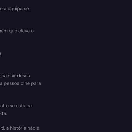
ue a equipa se
guém que eleva o
e
soa sair dessa
sa pessoa olhe para
alto se está na
lta.
i, a história não é