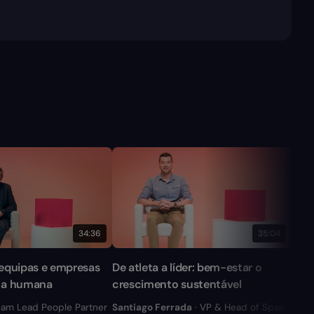
34:36
35:04
equipas e empresas
De atleta a líder: bem-estar o
Cult
ça humana
crescimento sustentável
mud
eam Lead People Partner
Santiago Ferrada
· VP & Head of Spain
Luci