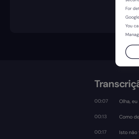
For de
Google
You ca
Manag
Transcriç
00:07
Olha, eu 
00:13
Como dei
00:17
Isto não 