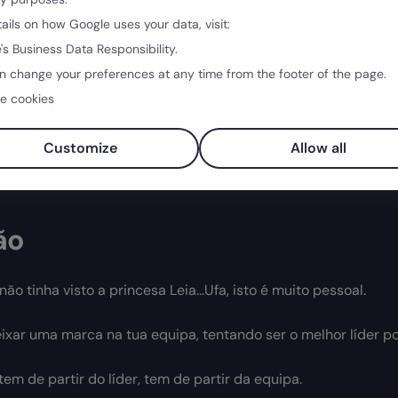
Saber mais →
tails on how Google uses your data, visit:
's Business Data Responsibility.
n change your preferences at any time from the footer of the page.
e cookies
Customize
Allow all
ão
não tinha visto a princesa Leia...Ufa, isto é muito pessoal.
xar uma marca na tua equipa, tentando ser o melhor líder po
tem de partir do líder, tem de partir da equipa.