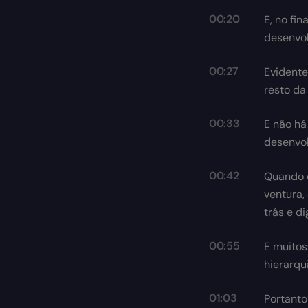
00:20
E, no fi
desenvol
00:27
Evidente
resto da
00:33
E não há
desenvol
00:42
Quando c
ventura,
trás e di
00:55
E muitos
hierarqu
01:03
Portanto 