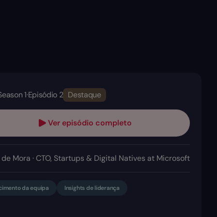
Season 1
·
Episódio 2
Destaque
Ver episódio completo
de Mora · CTO, Startups & Digital Natives at Microsoft
cimento da equipa
Insights de liderança