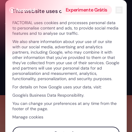
Ir para o conteúdo
Abrir 
Experimente Grátis
This website uses cookies
FACTORIAL uses cookies and processes personal data
← De atleta a líder: bem-estar o crescimento sustentável
to personalise content and ads, to provide social media
features and to analyse our traffic.
We also share information about your use of our site
with our social media, advertising and analytics
partners, including Google, who may combine it with
other information that you've provided to them or that
they've collected from your use of their services. Google
and partners will use your personal data for ad
personalization and measurement, analytics,
functionality, personalization, and security purposes.
For details on how Google uses your data, visit:
Google's Business Data Responsibility.
You can change your preferences at any time from the
footer of the page.
Manage cookies