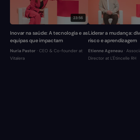
23:56
Inovar na saúde: A tecnologia e as
Liderar a mudança: div
equipas que impactam
risco e aprendizagem
Nuria Pastor
· CEO & Co-founder at
Etienne Ageneau
· Associ
Vitalera
Director at L'Étincelle RH