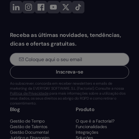
Receba as últimas novidades, tendências,
dicas e ofertas gratuitas.
Inscreva-se
Ao subscrever, concorda em receber newsletters e emails de
marketing da EVERYDAY SOFTWARE, S.L. (Factorial). Consulte a nossa
Política de Privacidade
para mais informações sobre a utilização dos
seus dados, os seus direitos ao abrigo do RGPD e como retirar o
consentimento.
Blog
Produto
Gestão de Tempo
O que é a Factorial?
Gestão de Talentos
Funcionalidades
Gestão Documental
Integrações
Jurídico e Financeiro
Soluções