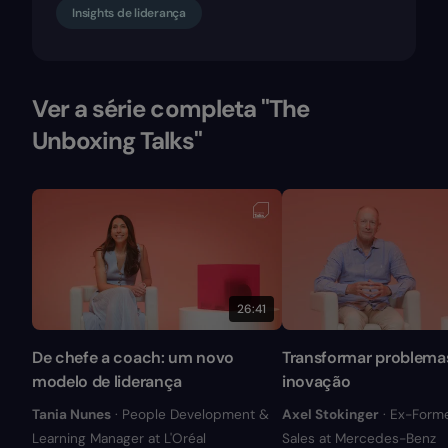
Insights de liderança
Ver a série completa "The
Unboxing Talks"
26:41
De chefe a coach: um novo
Transformar problema
modelo de liderança
inovação
Tania Nunes
· People Development &
Axel Stokinger
· Ex-Form
Learning Manager at L'Oréal
Sales at Mercedes-Benz