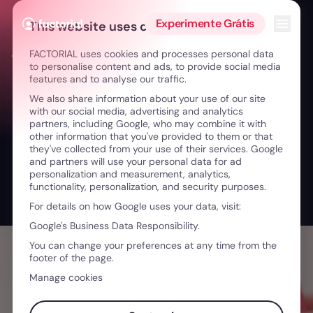
Ir para o conteúdo
Abrir 
Experimente Grátis
This website uses cookies
FACTORIAL uses cookies and processes personal data
← De CFO a reformar-se aos 44: finanças sem tabus
to personalise content and ads, to provide social media
features and to analyse our traffic.
We also share information about your use of our site
with our social media, advertising and analytics
partners, including Google, who may combine it with
other information that you've provided to them or that
they've collected from your use of their services. Google
and partners will use your personal data for ad
personalization and measurement, analytics,
functionality, personalization, and security purposes.
For details on how Google uses your data, visit:
Google's Business Data Responsibility.
You can change your preferences at any time from the
footer of the page.
Manage cookies