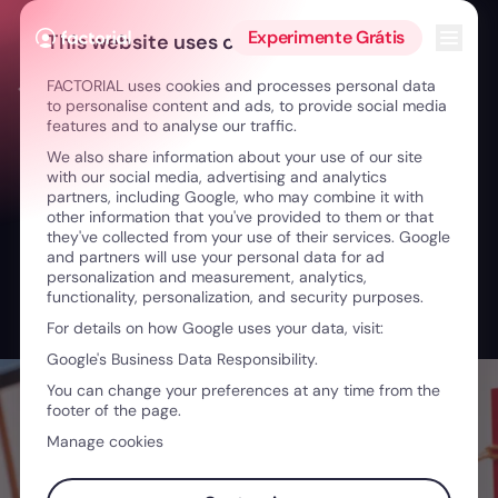
Ir para o conteúdo
Abrir 
Experimente Grátis
This website uses cookies
FACTORIAL uses cookies and processes personal data
← Lasanha da liderança: paixão, cultura e feedback
to personalise content and ads, to provide social media
features and to analyse our traffic.
We also share information about your use of our site
with our social media, advertising and analytics
partners, including Google, who may combine it with
other information that you've provided to them or that
they've collected from your use of their services. Google
and partners will use your personal data for ad
personalization and measurement, analytics,
functionality, personalization, and security purposes.
For details on how Google uses your data, visit:
Google's Business Data Responsibility.
You can change your preferences at any time from the
footer of the page.
Manage cookies