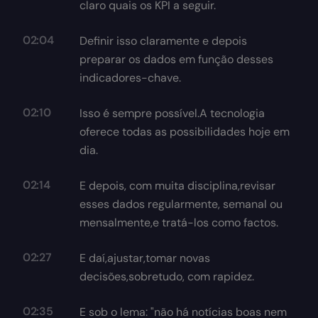
claro quais os KPI a seguir.
02:04
Definir isso claramente e depois
preparar os dados em função desses
indicadores-chave.
02:10
Isso é sempre possível.A tecnologia
oferece todas as possibilidades hoje em
dia.
02:14
E depois, com muita disciplina,revisar
esses dados regularmente, semanal ou
mensalmente,e tratá-los como factos.
02:27
E daí,ajustar,tomar novas
decisões,sobretudo, com rapidez.
02:35
E sob o lema: "não há notícias boas nem