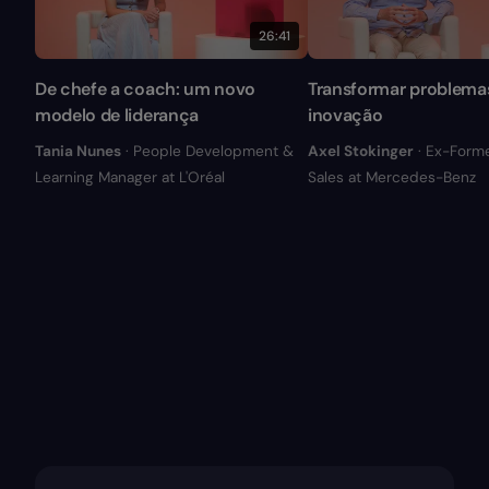
26:41
De chefe a coach: um novo
Transformar problema
modelo de liderança
inovação
Tania Nunes
· People Development &
Axel Stokinger
· Ex-Form
Learning Manager at L'Oréal
Sales at Mercedes-Benz