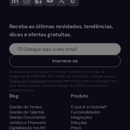
Receba as últimas novidades, tendências,
dicas e ofertas gratuitas.
Inscreva-se
Ao subscrever, concorda em receber newsletters e emails de
marketing da EVERYDAY SOFTWARE, S.L. (Factorial). Consulte a nossa
Política de Privacidade
para mais informações sobre a utilização dos
seus dados, os seus direitos ao abrigo do RGPD e como retirar o
consentimento.
Blog
Produto
Gestão de Tempo
O que é a Factorial?
Gestão de Talentos
Funcionalidades
Gestão Documental
Integrações
Jurídico e Financeiro
Soluções
Digitalização nos RH
Preço