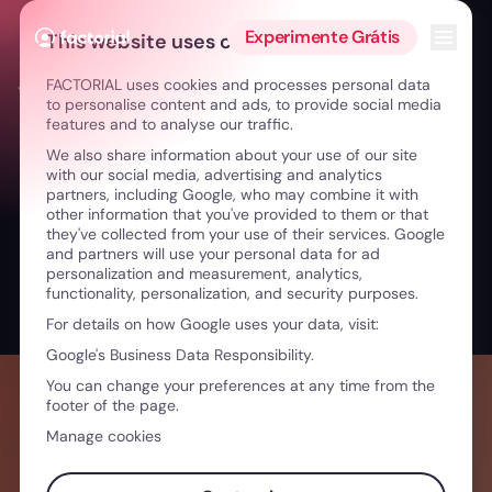
Ir para o conteúdo
Abrir 
Experimente Grátis
This website uses cookies
FACTORIAL uses cookies and processes personal data
← O desafio dos RH na indústria da aviação
to personalise content and ads, to provide social media
features and to analyse our traffic.
We also share information about your use of our site
with our social media, advertising and analytics
partners, including Google, who may combine it with
other information that you've provided to them or that
they've collected from your use of their services. Google
and partners will use your personal data for ad
personalization and measurement, analytics,
functionality, personalization, and security purposes.
For details on how Google uses your data, visit:
Google's Business Data Responsibility.
You can change your preferences at any time from the
footer of the page.
Manage cookies