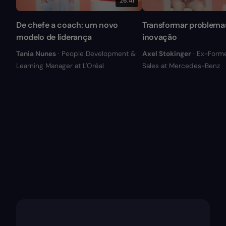
26:41
De chefe a coach: um novo
Transformar problema
modelo de liderança
inovação
Tania Nunes
· People Development &
Axel Stokinger
· Ex-Form
Learning Manager at L'Oréal
Sales at Mercedes-Benz