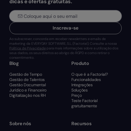
dicas e ofertas gratuitas.
Inscreva-se
Ao subscrever, concorda em receber newsletters e emails de
marketing da EVERYDAY SOFTWARE, S.L. (Factorial). Consulte a nossa
Política de Privacidade
para mais informações sobre a utilização dos
seus dados, os seus direitos ao abrigo do RGPD e como retirar o
consentimento.
Blog
Produto
Gestão de Tempo
O que é a Factorial?
Gestão de Talentos
Funcionalidades
Gestão Documental
Integrações
Jurídico e Financeiro
Soluções
Digitalização nos RH
Preço
Teste Factorial
gratuitamente
Sobre nós
Recursos