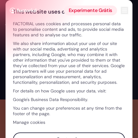
Ir para o conteúdo
Abrir 
Experimente Grátis
This website uses cookies
FACTORIAL uses cookies and processes personal data
← Criatividade sem hierarquia: como crescer em liberdade
to personalise content and ads, to provide social media
features and to analyse our traffic.
We also share information about your use of our site
with our social media, advertising and analytics
partners, including Google, who may combine it with
other information that you've provided to them or that
they've collected from your use of their services. Google
and partners will use your personal data for ad
personalization and measurement, analytics,
functionality, personalization, and security purposes.
For details on how Google uses your data, visit:
Google's Business Data Responsibility.
You can change your preferences at any time from the
footer of the page.
Manage cookies