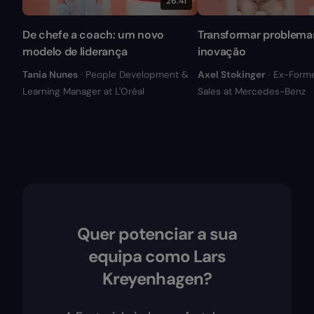
26:41
De chefe a coach: um novo
Transformar problema
modelo de liderança
inovação
Tania Nunes
· People Development &
Axel Stokinger
· Ex-Form
Learning Manager at L'Oréal
Sales at Mercedes-Benz
Quer potenciar a sua
equipa como Lars
Kreyenhagen?