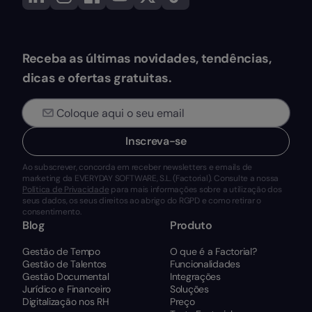
Receba as últimas novidades, tendências,
dicas e ofertas gratuitas.
Inscreva-se
Ao subscrever, concorda em receber newsletters e emails de
marketing da EVERYDAY SOFTWARE, S.L. (Factorial). Consulte a nossa
Política de Privacidade
para mais informações sobre a utilização dos
seus dados, os seus direitos ao abrigo do RGPD e como retirar o
consentimento.
Blog
Produto
Gestão de Tempo
O que é a Factorial?
Gestão de Talentos
Funcionalidades
Gestão Documental
Integrações
Jurídico e Financeiro
Soluções
Digitalização nos RH
Preço