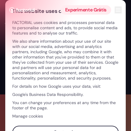
Ir para o conteúdo
Abrir 
Experimente Grátis
This website uses cookies
FACTORIAL uses cookies and processes personal data
← De engenharia para o retalho: liderar proximidade
to personalise content and ads, to provide social media
features and to analyse our traffic.
We also share information about your use of our site
with our social media, advertising and analytics
partners, including Google, who may combine it with
other information that you've provided to them or that
they've collected from your use of their services. Google
and partners will use your personal data for ad
personalization and measurement, analytics,
functionality, personalization, and security purposes.
For details on how Google uses your data, visit:
Google's Business Data Responsibility.
You can change your preferences at any time from the
footer of the page.
Manage cookies