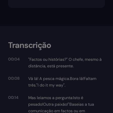
Transcrição
00:04
"Factos ou histórias?" O chefe, mesmo à
distância, está presente.
00:08
Vá lá! A pesca mágica.Bora lá!Faltam
três."I do it my way".
00:14
Mas leiamos a pergunta:Isto é
pesado!Outra paixão!"Baseias a tua
comunicação em factos ou em