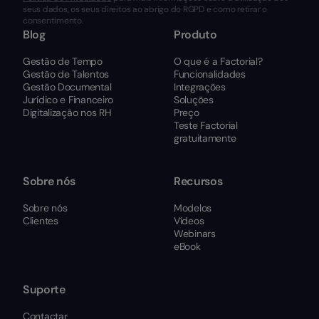
seus dados, os seus direitos ao abrigo do RGPD e como retirar o
consentimento.
Blog
Produto
Gestão de Tempo
O que é a Factorial?
Gestão de Talentos
Funcionalidades
Gestão Documental
Integrações
Jurídico e Financeiro
Soluções
Digitalização nos RH
Preço
Teste Factorial
gratuitamente
Sobre nós
Recursos
Sobre nós
Modelos
Clientes
Vídeos
Webinars
eBook
Suporte
Contactar