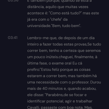
03:36
E também porque, quando se está à
distância, aquilo que muitas vezes
acontece é: "Como está tudo?" mas este
já era com o "chefe" da
universidade."Bem, tudo bem".
03:41
Lembro-me que, de depois de um dia
inteiro a fazer todas estas provas,Se tudo
correr bem, tenho a certeza que seremos
um pouco inúteis.cheguei, finalmente, à
última fase, o exame oral Eu cá
prefiro:"Estou feliz porque as coisas
estarem a correr bem, mas também há
uma necessidade com o professor. Durou
mais de 40 minutos e, quando acabou,
ele disse: "Parabéns,de se focar e
identificar potencial, agir e trabalhar
Cavalli, passaste com boa nota. Mas,