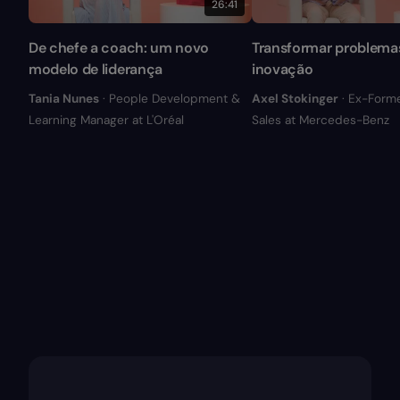
26:41
De chefe a coach: um novo
Transformar problema
modelo de liderança
inovação
Tania Nunes
· People Development &
Axel Stokinger
· Ex-Form
Learning Manager at L'Oréal
Sales at Mercedes-Benz