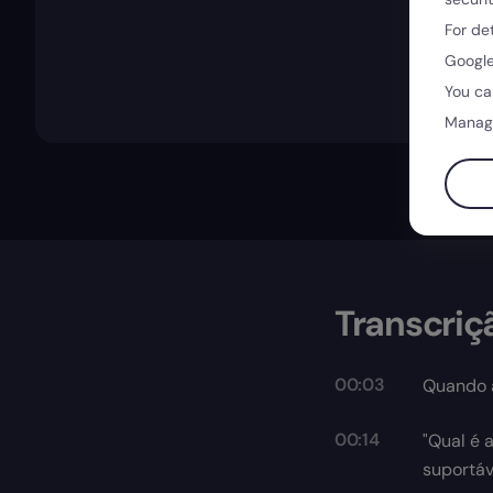
For de
Google
You ca
Manag
Transcriç
00:03
Quando a
00:14
"Qual é a
suportáv