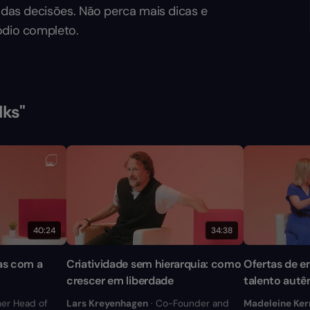
o das decisões. Não perca mais dicas e
ódio completo.
lks"
40:24
34:38
as com a
Criatividade sem hierarquia: como
Ofertas de e
crescer em liberdade
talento autê
er Head of
Lars Kreyenhagen
· Co-Founder and
Madeleine Ker