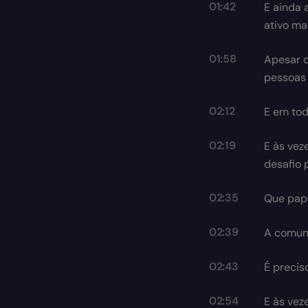
01:42
E ainda 
ativo ma
01:58
Apesar d
pessoas g
02:12
E em tod
02:19
E às vez
desafio 
02:35
Que pap
02:39
A comuni
02:43
É precis
02:54
E às vez