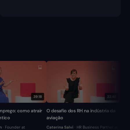
39:18
32:48
mprego: como atrair
O desafio dos RH na indústria da
Adap
ntico
aviação
com 
n
· Founder at
Caterina Salvi
· HR Business Partner at
Cris