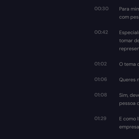
00:30
Para mim
com pess
00:42
Especial
tomar de
represen
01:02
O tema 
01:06
Queres m
01:08
Sim, dev
pessoa c
01:29
E como l
empresa