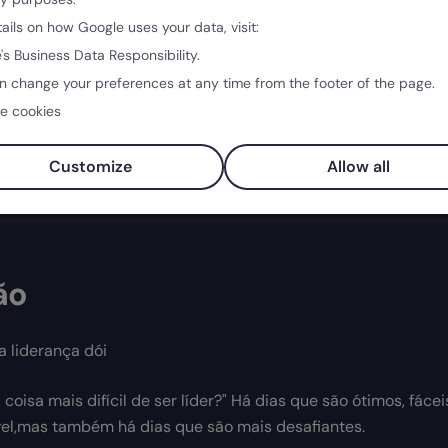
tails on how Google uses your data, visit:
Saber mais →
's Business Data Responsibility.
n change your preferences at any time from the footer of the page.
e cookies
Customize
Allow all
ão
 liderança dói
 coisa mais difícil de ser líder?" Há dias que são ótimos, fácei
el,mas também há dias que são mais desafiantes.