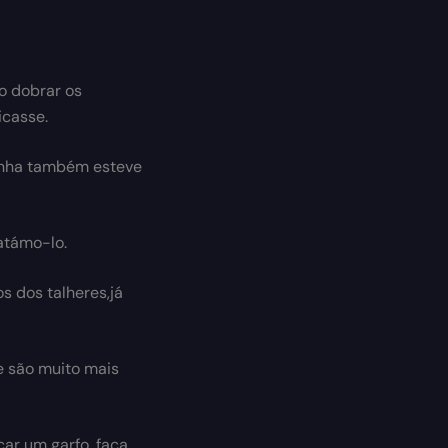
o dobrar os
icasse.
inha também esteve
atámo-lo.
 dos talheres,já
e são muito mais
ar um garfo, faca