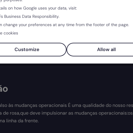
tails on how Google uses your data, visit:
Saber mais →
's Business Data Responsibility.
n change your preferences at any time from the footer of the page.
e cookies
Customize
Allow all
ão
lso às mudanças operacionais É uma qualidade do nosso re
 de rosa,que deve impulsionar as mudanças operacionais:os
na linha da frente.