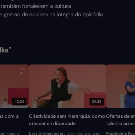
 também fortalecem a cultura
re gestão de equipes na íntegra do episódio.
lks"
40:24
34:38
as com a
Criatividade sem hierarquia: como
Ofertas de e
crescer em liberdade
talento autê
er Head of
Lars Kreyenhagen
· Co-Founder and
Madeleine Ker