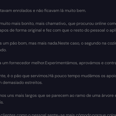
tavam enrolados e não ficavam lá muito bem.
muito mais bonito, mais chamativo., que procurou online com
pos de forma original e fez com que o resto do pessoal o apl
s um pão bom, mas mais nada.Neste caso, o segundo na coz
ado.
a um fornecedor melhor.Experimentámos, aprovámos e contr
te, é o pão que servimos.Há pouco tempo mudámos os apoios
 demasiado estreitos.
os uns mais largos que se parecem ao ramo de uma árvore 
s.
 clientes como o pessoal sente-se mais cómodo,porque coloc