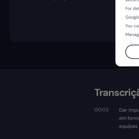
For de
Google
You ca
Manag
Transcriç
00:03
Dar impu
em forma
equipas 