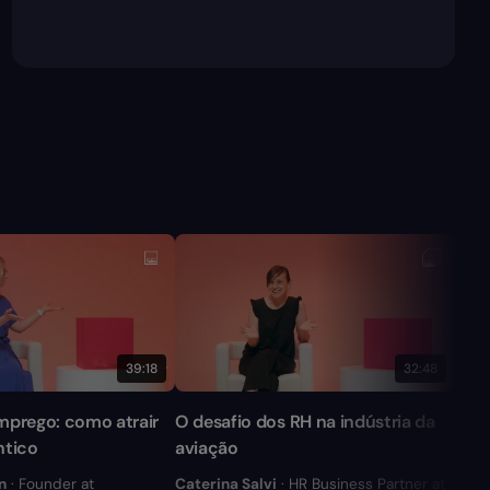
39:18
32:48
mprego: como atrair
O desafio dos RH na indústria da
Adap
ntico
aviação
com 
n
· Founder at
Caterina Salvi
· HR Business Partner at
Cris