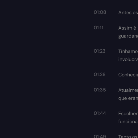
01:08
Antes es
01:11
Assim é 
guardana
01:23
Tínhamo
involucr
01:28
Conheci
01:35
Atualmen
que eram
01:44
Escolhem
funcionai
01:49
Tanto os