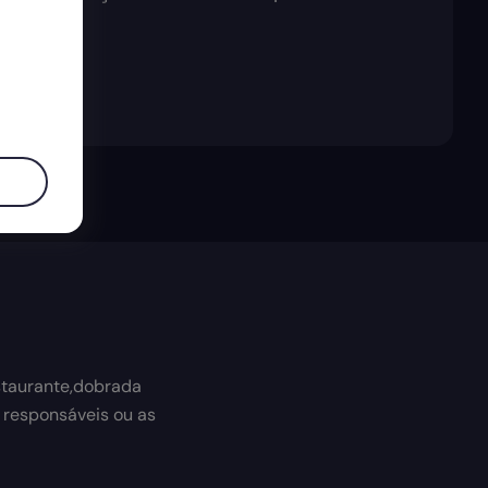
staurante,dobrada
 responsáveis ou as