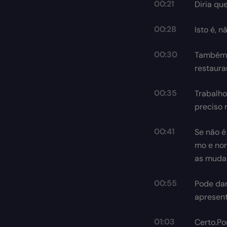
00:21
Diria qu
00:28
Isto é, 
00:30
Também 
restaura
00:35
Trabalho
preciso 
00:41
Se não é
mo e nor
as mudan
00:55
Pode dar
apresen
01:03
Certo.Po