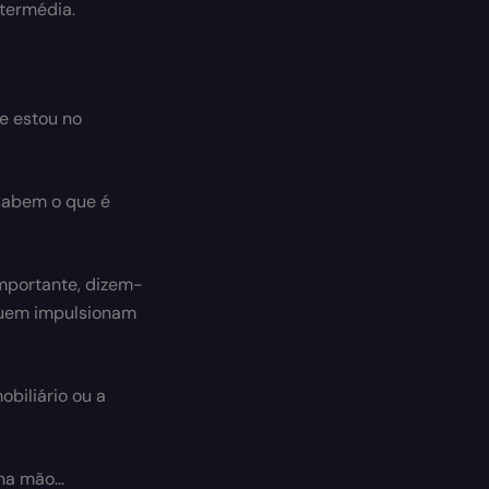
ntermédia.
e estou no
 sabem o que é
mportante, dizem-
quem impulsionam
biliário ou a
a mão...