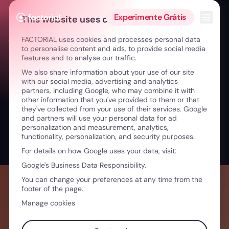
Ir para o conteúdo
Abrir 
Experimente Grátis
This website uses cookies
FACTORIAL uses cookies and processes personal data
← O desafio dos RH na indústria da aviação
to personalise content and ads, to provide social media
features and to analyse our traffic.
We also share information about your use of our site
with our social media, advertising and analytics
partners, including Google, who may combine it with
other information that you've provided to them or that
they've collected from your use of their services. Google
and partners will use your personal data for ad
personalization and measurement, analytics,
functionality, personalization, and security purposes.
For details on how Google uses your data, visit:
Google's Business Data Responsibility.
You can change your preferences at any time from the
footer of the page.
Manage cookies