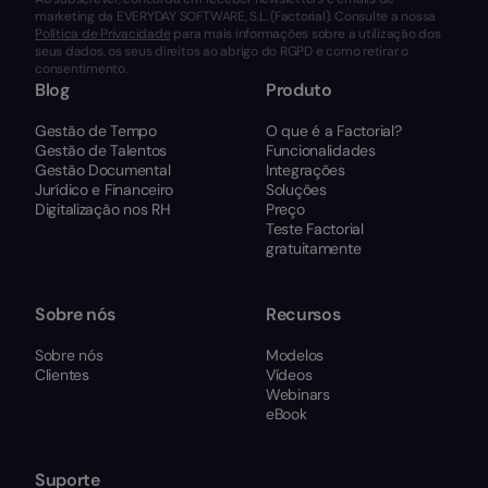
marketing da EVERYDAY SOFTWARE, S.L. (Factorial). Consulte a nossa
Política de Privacidade
para mais informações sobre a utilização dos
seus dados, os seus direitos ao abrigo do RGPD e como retirar o
consentimento.
Blog
Produto
Gestão de Tempo
O que é a Factorial?
Gestão de Talentos
Funcionalidades
Gestão Documental
Integrações
Jurídico e Financeiro
Soluções
Digitalização nos RH
Preço
Teste Factorial
gratuitamente
Sobre nós
Recursos
Sobre nós
Modelos
Clientes
Vídeos
Webinars
eBook
Suporte