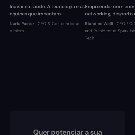
Inovar na saúde: A tecnologia e as
Empreender com energ
equipas que impactam
networking, desporto e
Nuria Pastor
· CEO & Co-founder at
Blandine Weill
· CEO / C
Vitalera
and President at Spark Is
Tech
Quer potenciar a sua