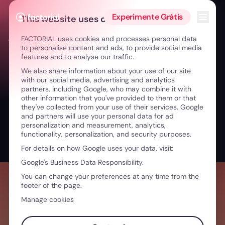
Ir para o conteúdo
Abrir 
Experimente Grátis
This website uses cookies
FACTORIAL uses cookies and processes personal data
← Liderar a mudança: diversidade, risco e aprendizagem
to personalise content and ads, to provide social media
features and to analyse our traffic.
We also share information about your use of our site
with our social media, advertising and analytics
partners, including Google, who may combine it with
other information that you've provided to them or that
they've collected from your use of their services. Google
and partners will use your personal data for ad
personalization and measurement, analytics,
functionality, personalization, and security purposes.
For details on how Google uses your data, visit:
Google's Business Data Responsibility.
You can change your preferences at any time from the
footer of the page.
Manage cookies