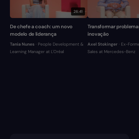
26:41
De chefe a coach: um novo
Transformar problema
modelo de liderança
inovação
Tania Nunes
· People Development &
Axel Stokinger
· Ex-Form
Learning Manager at L'Oréal
Sales at Mercedes-Benz