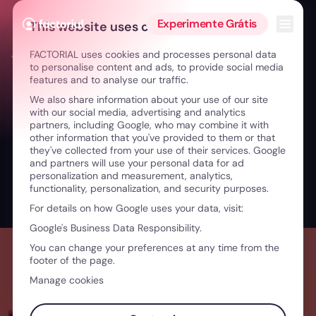
Ir para o conteúdo
Abrir 
Experimente Grátis
This website uses cookies
FACTORIAL uses cookies and processes personal data
← Cultura, vulnerabilidade e futuro da mobilidade
to personalise content and ads, to provide social media
features and to analyse our traffic.
We also share information about your use of our site
with our social media, advertising and analytics
partners, including Google, who may combine it with
other information that you've provided to them or that
they've collected from your use of their services. Google
and partners will use your personal data for ad
personalization and measurement, analytics,
functionality, personalization, and security purposes.
For details on how Google uses your data, visit:
Google's Business Data Responsibility.
You can change your preferences at any time from the
footer of the page.
Manage cookies