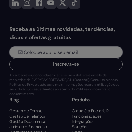
Receba as últimas novidades, tendências,
dicas e ofertas gratuitas.
Inscreva-se
Ao subscrever, concorda em receber newsletters e emails de
marketing da EVERYDAY SOFTWARE, S.L. (Factorial). Consulte a nossa
Política de Privacidade
para mais informações sobre a utilização dos
seus dados, os seus direitos ao abrigo do RGPD e como retirar o
consentimento.
Blog
Produto
Gestão de Tempo
O que é a Factorial?
Gestão de Talentos
Funcionalidades
Gestão Documental
Integrações
Jurídico e Financeiro
Soluções