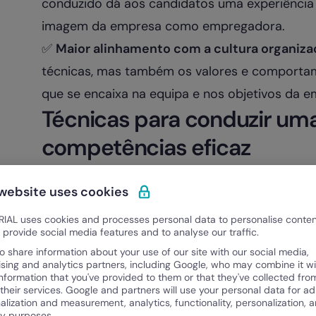
conduzido dá aos candidatos uma experiência m
imagem da empresa como empregadora.
✅
Maior alinhamento com a cultura organiza
técnicas, mas também os valores e comportam
que se encaixa na equipa e nos objetivos da e
Técnicas para conduzir uma
competências eficaz
1. Prepare um guião estruturado
 website uses cookies
Antes de iniciar a entrevista, defina:
✅
As competências essenciais para o cargo
.
IAL uses cookies and processes personal data to personalise conte
o provide social media features and to analyse our traffic.
✅
As perguntas baseadas no método STAR
:
o share information about your use of our site with our social media,
Situação (S)
: Qual era o contexto ou desafio?
ising and analytics partners, including Google, who may combine it wi
information that you've provided to them or that they've collected fro
Tarefa (T)
: Qual era o objetivo ou responsabil
 their services. Google and partners will use your personal data for ad
alization and measurement, analytics, functionality, personalization, 
Ação (A)
: Que ações foram tomadas para reso
ty purposes.