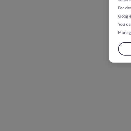
For de
Google
You ca
Manag