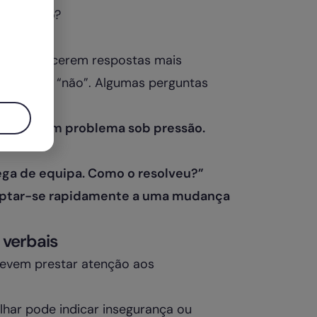
 candidato?
ficas
s a fornecerem respostas mais
 “sim” ou “não”. Algumas perguntas
esolver um problema sob pressão.
ga de equipa. Como o resolveu?”
aptar-se rapidamente a uma mudança
verbais
devem prestar atenção aos
lhar pode indicar insegurança ou