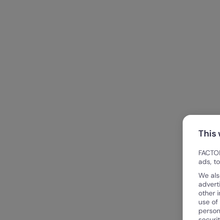
This
FACTOR
ads, t
We als
advert
other 
use of
person
securi