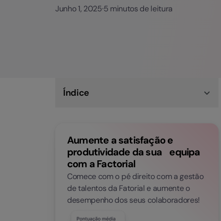
Junho 1, 2025
·
5 minutos de leitura
Índice
Entrevista por competências: o que é e para
que serve?
Técnicas para conduzir uma entrevista por
Aumente a satisfação e
competências eficaz
Da teoria à prática: exemplos de perguntas
produtividade da sua equipa
para entrevistas por competências
com a Factorial
Avaliação do candidato: como interpretar
respostas e sinais de alerta
Comece com o pé direito com a gestão
Simplifique o recrutamento com a Factorial:
de talentos da Fatorial e aumente o
faça a gestão de entrevistas e avalie
desempenho dos seus colaboradores!
candidatos com facilidade