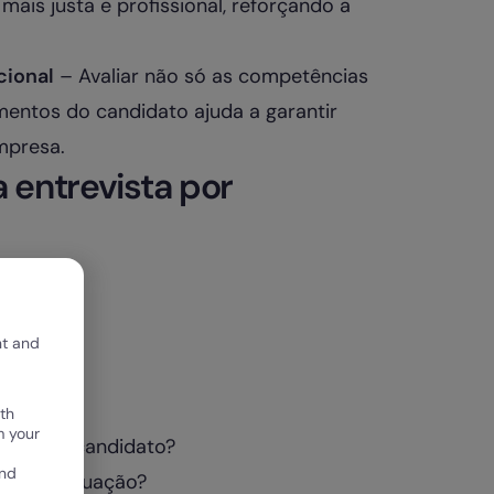
ais justa e profissional, reforçando a
cional
– Avaliar não só as competências
entos do candidato ajuda a garantir
mpresa.
 entrevista por
nt and
th
m your
idade do candidato?
and
lver a situação?