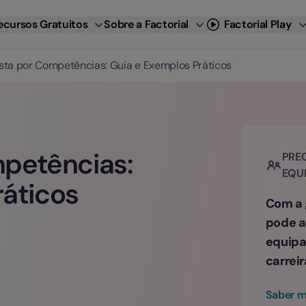
ecursos Gratuitos
Sobre a Factorial
Factorial Play
ista por Competências: Guia e Exemplos Práticos
mpetências:
PREC
EQU
ráticos
Com a 
pode a
equipa
carreir
Saber m