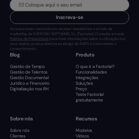
Inscreva-se
Ao subscrever, concorda em receber newsletters e emails de
marketing da EVERYDAY SOFTWARE, S.L. (Factorial). Consulte a nossa
Política de Privacidade
para mais informações sobre a utilização dos
seus dados, os seus direitos ao abrigo do RGPD e como retirar o
consentimento.
Blog
Produto
Gestão de Tempo
O que é a Factorial?
Gestão de Talentos
Funcionalidades
Gestão Documental
Integrações
Jurídico e Financeiro
Soluções
Digitalização nos RH
Preço
Teste Factorial
gratuitamente
Sobre nós
Recursos
Sobre nós
Modelos
Clientes
Vídeos