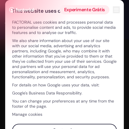
Ir para o conteúdo
Abrir 
Experimente Grátis
This website uses cookies
FACTORIAL uses cookies and processes personal data
← The Method: Escalar o serviço, não a equipa
to personalise content and ads, to provide social media
features and to analyse our traffic.
We also share information about your use of our site
with our social media, advertising and analytics
partners, including Google, who may combine it with
other information that you've provided to them or that
they've collected from your use of their services. Google
and partners will use your personal data for ad
personalization and measurement, analytics,
functionality, personalization, and security purposes.
For details on how Google uses your data, visit:
Google's Business Data Responsibility.
You can change your preferences at any time from the
footer of the page.
Manage cookies