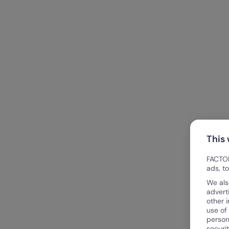
This
FACTOR
ads, t
We als
advert
other 
use of
person
securi