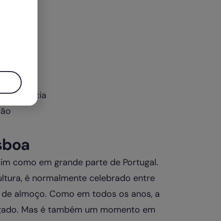
hora
epública
dependência
ção
sboa
sim como em grande parte de Portugal.
ultura, é normalmente celebrado entre
a de almoço. Como em todos os anos, a
ongado. Mas é também um momento em