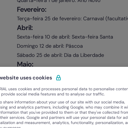
Quarta-feira 1 de janeiro: Ano Novo
Fevereiro:
Terça-feira 25 de fevereiro: Carnaval (facultati
Abril
:
Sexta-feira 10 de abril: Sexta-feira Santa
Domingo 12 de abril: Páscoa
Sábado 25 de abril: Dia da Liberdade
Maio
:
Sexta-feira 1 de maio: Dia do trabalhador
 website uses cookies
Junho
:
IAL uses cookies and processes personal data to personalise conte
Quarta-feira 10 de junho: Dia de Portugal
o provide social media features and to analyse our traffic.
Quinta-feira 11 de junho: Corpo de Deus
o share information about your use of our site with our social media,
ising and analytics partners, including Google, who may combine it wi
Sábado 13 de junho: Santo António de Lisboa
information that you've provided to them or that they've collected fro
Agosto
:
 their services. Google and partners will use your personal data for ad
alization and measurement, analytics, functionality, personalization, 
ty purposes.