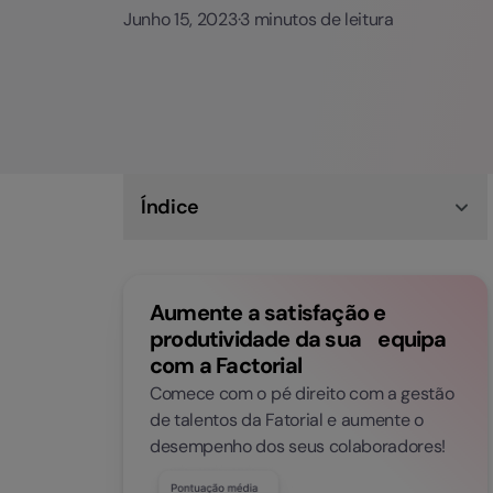
Junho 15, 2023
·
3 minutos de leitura
Índice
Feriados de Lisboa 2020
Semana Santa 2020 em Lisboa
Pontes e fins de semana prolongados em 2020
Aumente a satisfação e
Descarregar calendário Empresarial 2022
produtividade da sua equipa
com a Factorial
Comece com o pé direito com a gestão
de talentos da Fatorial e aumente o
desempenho dos seus colaboradores!