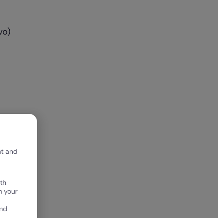
vo)
nt and
th
m your
and