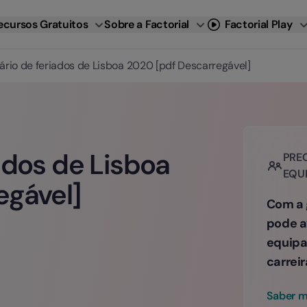
ecursos Gratuitos
Sobre a Factorial
Factorial Play
ário de feriados de Lisboa 2020 [pdf Descarregável]
ados de Lisboa
PREC
EQU
egável]
Com a 
pode a
equipa
carreir
Saber m