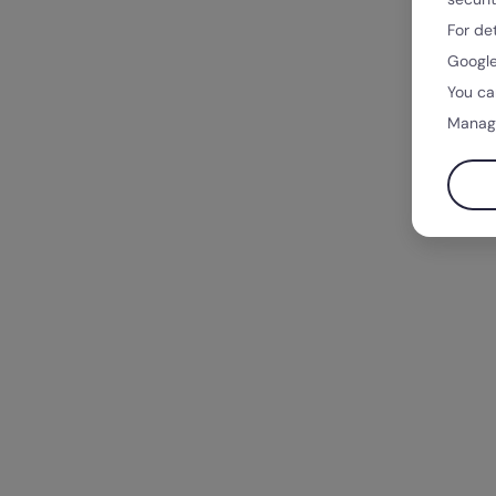
For de
Google
You ca
Manag