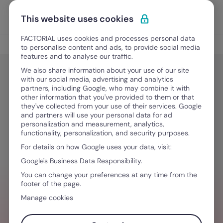
Ir para o conteúdo
Abrir 
Experimente Grátis
This website uses cookies
FACTORIAL uses cookies and processes personal data
Gestão TI
to personalise content and ads, to provide social media
features and to analyse our traffic.
We also share information about your use of our site
with our social media, advertising and analytics
Gestão TI
partners, including Google, who may combine it with
Gestão de dispositivos móveis
other information that you've provided to them or that
they've collected from your use of their services. Google
(MDM): o que é e como funciona
and partners will use your personal data for ad
personalization and measurement, analytics,
functionality, personalization, and security purposes.
For details on how Google uses your data, visit:
Junho 16, 2026
·
10 minutos de leitura
Google's Business Data Responsibility.
You can change your preferences at any time from the
footer of the page.
RH DE UM LADO, IT DO OUTRO?
Manage cookies
Gira dispositivos, licenças e segurança a