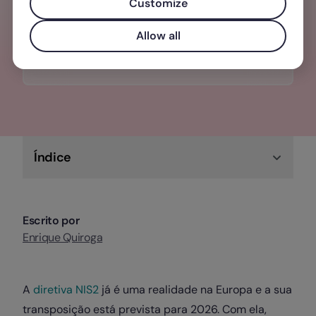
partir de um único lugar. Sincronizado
Customize
com as entradas e saídas da tua equipa.
Allow all
Descubra o Factorial IT
Índice
Escrito por
Enrique Quiroga
A
diretiva NIS2
já é uma realidade na Europa e a sua
transposição está prevista para 2026. Com ela,