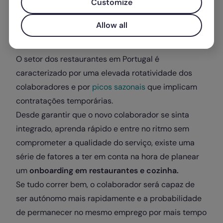
Customize
Escrito por
Mariana Lopes
Allow all
O
setor dos restaurantes em Portugal é
caracterizado por uma elevada rotatividade dos
colaboradores e por
picos sazonais
que implicam
contratações temporárias.
Desde garantir que o novo colaborador se sinta
integrado, aprenda rápido e entre no ritmo sem
comprometer a qualidade do serviço, existe uma
série de fatores a ter em conta na hora de planear
um
onboarding em restaurantes e cozinha.
Se tudo correr bem, o colaborador será capaz de
ser autónomo mais rapidamente e a probabilidade
de permanecer no mesmo emprego por mais tempo