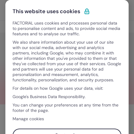
Ir para o conteúdo
Abrir 
Experimente Grátis
This website uses cookies
FACTORIAL uses cookies and processes personal data
Blog
to personalise content and ads, to provide social media
features and to analyse our traffic.
We also share information about your use of our site
Onboarding em restaurantes: Guia
with our social media, advertising and analytics
partners, including Google, who may combine it with
para uma cozinha feliz
other information that you've provided to them or that
they've collected from your use of their services. Google
and partners will use your personal data for ad
personalization and measurement, analytics,
Março 19, 2026
·
5 minutos de leitura
functionality, personalization, and security purposes.
For details on how Google uses your data, visit:
Google's Business Data Responsibility.
You can change your preferences at any time from the
footer of the page.
Índice
Manage cookies