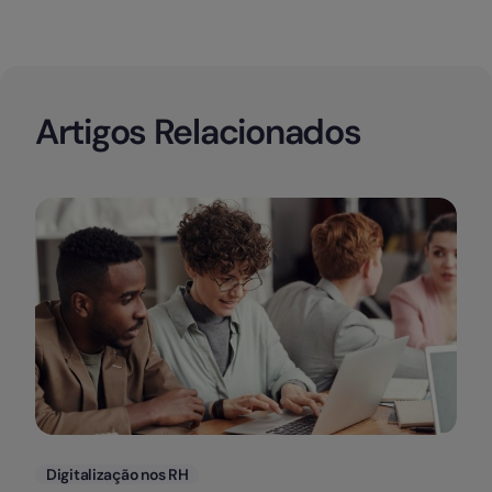
Artigos Relacionados
Categorias
Digitalização nos RH