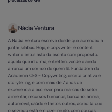
processos de RH?
a perceção da equipa.
Formações práticas, coaching, programas de
mentoring, feedback contínuo e iniciativas de bem-
Pode ser integrada em várias etapas: no recrutamento
estar organizacional são estratégias eficazes para o
(entrevistas comportamentais), no onboarding, nas
seu desenvolvimento.
avaliações de desempenho (incluindo critérios de soft
Nádia Ventura
skills), nos planos de formação e no desenvolvimento
de liderança, com o apoio de plataformas digitais que
centralizam e medem estes dados.
A Nádia Ventura escreve desde que aprendeu a
juntar sílabas. Hoje, é copywriter e content
writer e entusiasta da escrita com propósito:
aquela que informa, entretém, vende e ainda
arranca um sorriso de quem lê. Fundadora da
Academia CES - Copywriting, escrita criativa e
storytelling, e com mais de 7 anos de
experiência a escrever para marcas do setor
alimentar, recursos humanos, bancário, animal,
automóvel, saúde e tantos outros, acredita que
o segredo está em dizer muito, com poucas