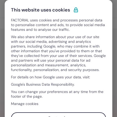
Ir para o conteúdo
Abrir 
Experimente Grátis
This website uses cookies
FACTORIAL uses cookies and processes personal data
Crescimento da equipa
to personalise content and ads, to provide social media
features and to analyse our traffic.
We also share information about your use of our site
with our social media, advertising and analytics
Crescimento da equipa
partners, including Google, who may combine it with
Coeficiente de inteligência
other information that you've provided to them or that
they've collected from your use of their services. Google
emocional: o novo KPI das
and partners will use your personal data for ad
personalization and measurement, analytics,
empresas
functionality, personalization, and security purposes.
For details on how Google uses your data, visit:
Google's Business Data Responsibility.
Junho 1, 2026
·
5 minutos de leitura
You can change your preferences at any time from the
footer of the page.
Manage cookies
PRECISA DE AJUDA PARA GERENCIAR
EQUIPES?