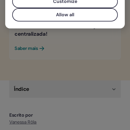
Customize
Com a Factorial, toda a gestão de tempo
Allow all
e ausências da sua empresa nunca foi
tão fácil. Descubra a nossa solução
centralizada!
Saber mais
Índice
Escrito por
Vanessa Rôla