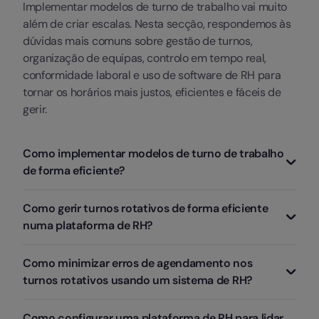
Implementar modelos de turno de trabalho vai muito
além de criar escalas. Nesta secção, respondemos às
dúvidas mais comuns sobre gestão de turnos,
organização de equipas, controlo em tempo real,
conformidade laboral e uso de software de RH para
tornar os horários mais justos, eficientes e fáceis de
gerir.
Como implementar modelos de turno de trabalho
de forma eficiente?
Para implementar modelos de turno de trabalho com
Como gerir turnos rotativos de forma eficiente
eficiência, é importante começar por analisar as
numa plataforma de RH?
necessidades reais da operação, os horários de maior
atividade e a disponibilidade das equipas. A partir daí,
Uma plataforma de RH ajuda a centralizar toda a
Como minimizar erros de agendamento nos
a empresa pode definir um modelo de turno fixo,
gestão de turnos num só lugar. Com este tipo de
turnos rotativos usando um sistema de RH?
rotativo, contínuo ou personalizado. O ideal é que a
ferramenta, é mais fácil criar escalas, distribuir
implementação seja gradual, com regras claras,
horários entre equipas, evitar sobrecargas e adaptar
Os erros de agendamento acontecem com frequência
comunicação antecipada e acompanhamento
Como configurar uma plataforma de RH para lidar