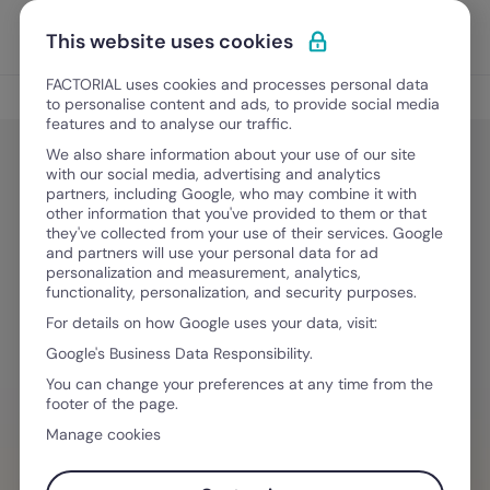
Ir para o conteúdo
Abrir 
Experimente Grátis
This website uses cookies
FACTORIAL uses cookies and processes personal data
Gestão de Tempo
to personalise content and ads, to provide social media
features and to analyse our traffic.
We also share information about your use of our site
with our social media, advertising and analytics
Gestão de Tempo
partners, including Google, who may combine it with
Como implementar Modelos de
other information that you've provided to them or that
they've collected from your use of their services. Google
Turno de Trabalho: Guia Prático
and partners will use your personal data for ad
personalization and measurement, analytics,
para gestores de RH
functionality, personalization, and security purposes.
For details on how Google uses your data, visit:
Google's Business Data Responsibility.
Abril 9, 2026
·
5 minutos de leitura
You can change your preferences at any time from the
footer of the page.
Manage cookies
PRECISA DE AJUDA PARA GERENCIAR
EQUIPES?