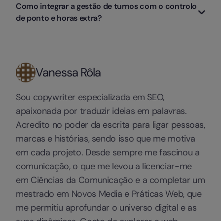
tenha a cobertura certa sem criar falhas em áreas
Como integrar a gestão de turnos com o controlo
antecedência das escalas, possibilidade de troca e
criar horários mais previsíveis, equilibrar melhor os
críticas.
de ponto e horas extra?
limites aplicáveis. Quando os turnos são organizados
turnos exigentes e facilitar a conciliação entre
de forma visível e coerente, há menos conflitos e
trabalho e vida pessoal. Também ajuda dar mais
Integrar estas áreas é essencial para evitar erros e
maior confiança na gestão.
autonomia, sempre que possível, para trocas de
ganhar visão real sobre a operação. Quando a gestão
horário dentro de regras definidas. Quando a gestão
de turnos está ligada ao controlo de ponto, torna-se
de turnos é mais clara e menos caótica, o impacto no
Vanessa Rôla
mais fácil comparar o horário planeado com o horário
bem-estar, na motivação e até na retenção tende a
efetivamente cumprido. Isso ajuda a identificar
ser muito positivo.
atrasos, saídas antecipadas, horas extra e
Sou copywriter especializada em SEO,
necessidades de ajuste, além de facilitar o
apaixonada por traduzir ideias em palavras.
cumprimento das regras laborais.
Acredito no poder da escrita para ligar pessoas,
marcas e histórias, sendo isso que me motiva
em cada projeto. Desde sempre me fascinou a
comunicação, o que me levou a licenciar-me
em Ciências da Comunicação e a completar um
mestrado em Novos Media e Práticas Web, que
me permitiu aprofundar o universo digital e as