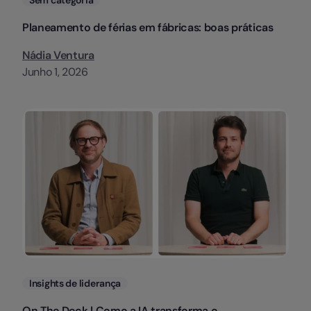
Sem categoria
Planeamento de férias em fábricas: boas práticas
Nádia Ventura
Junho 1, 2026
Categorias
Insights de liderança
On The Deck | Como a IA transforma o