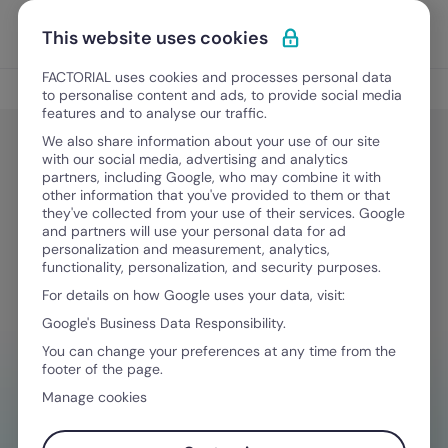
Ir para o conteúdo
Abrir 
Experimente Grátis
This website uses cookies
FACTORIAL uses cookies and processes personal data
Jurídico e Financeiro
to personalise content and ads, to provide social media
features and to analyse our traffic.
We also share information about your use of our site
with our social media, advertising and analytics
Jurídico e Financeiro
partners, including Google, who may combine it with
Ficheiro Pessoal Digital: O que é
other information that you've provided to them or that
they've collected from your use of their services. Google
que deve ser considerado?
and partners will use your personal data for ad
personalization and measurement, analytics,
functionality, personalization, and security purposes.
For details on how Google uses your data, visit:
Junho 2, 2025
·
4 minutos de leitura
Google's Business Data Responsibility.
You can change your preferences at any time from the
footer of the page.
PRECISA DE AJUDA PARA GERENCIAR AS
Manage cookies
DESPESAS?