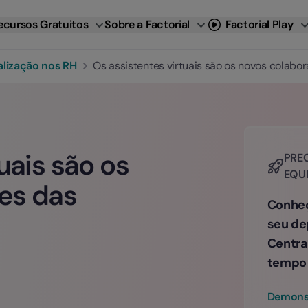
ecursos Gratuitos
Sobre a Factorial
Factorial Play
alização nos RH
Os assistentes virtuais são os novos colab
uais são os
PREC
EQU
es das
Conheç
seu de
Centra
tempo 
Demonst