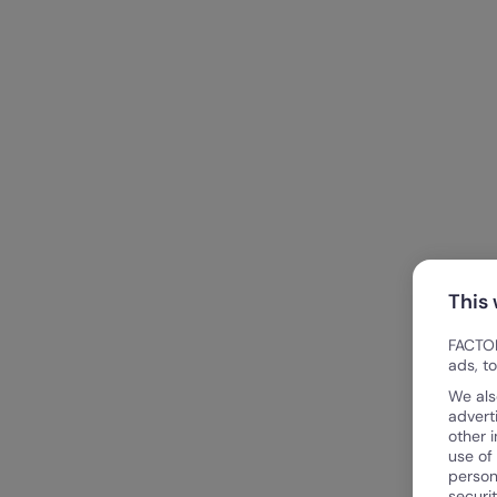
This
FACTOR
ads, t
We als
advert
other 
use of
person
securi