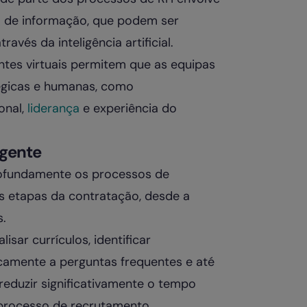
ão de informação, que podem ser
vés da inteligência artificial.
ntes virtuais permitem que as equipas
égicas e humanas, como
onal,
liderança
e experiência do
igente
profundamente os processos de
s etapas da contratação, desde a
s.
lisar currículos, identificar
camente a perguntas frequentes e até
e reduzir significativamente o tempo
 processo de recrutamento.