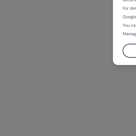
For de
Google
You ca
Manag