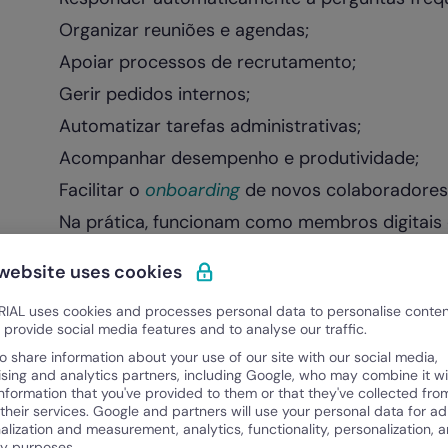
Organizar reuniões e agendas;
Apoiar processos de recrutamento;
Gerir pedidos internos;
Automatizar tarefas administrativas;
Acompanhar desempenho e produtividade;
Facilitar o
onboarding
de novos colaboradores
Na prática, funcionam como membros digitais 
para tarefas mais estratégicas e humanas.
 website uses cookies
Porque estão os assistente
IAL uses cookies and processes personal data to personalise conte
tanta relevância?
o provide social media features and to analyse our traffic.
o share information about your use of our site with our social media,
As empresas enfrentam um desafio constante
ising and analytics partners, including Google, who may combine it wi
information that you've provided to them or that they've collected fro
carga operacional. É precisamente aqui que os
 their services. Google and partners will use your personal data for ad
automatizar tarefas repetitivas e burocráticas
alization and measurement, analytics, functionality, personalization, 
ty purposes.