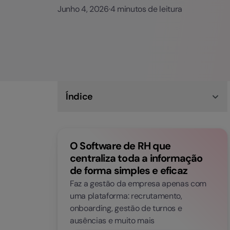
Junho 4, 2026
·
4 minutos de leitura
Índice
O que são assistentes virtuais?
Porque estão os assistentes virtuais a ganhar
tanta relevância?
O Software de RH que
Como os assistentes virtuais estão a
transformar os Recursos Humanos
centraliza toda a informação
O papel da Factorial na automatização e apoio
de forma simples e eficaz
às equipas
Faz a gestão da empresa apenas com
uma plataforma: recrutamento,
onboarding, gestão de turnos e
ausências e muito mais