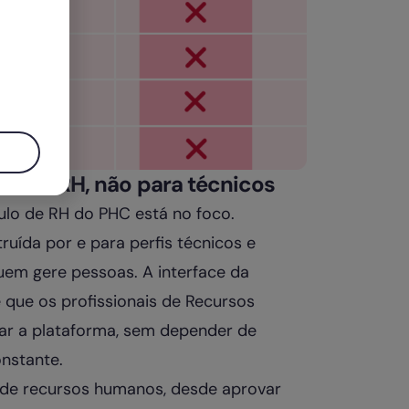
as de RH, não para técnicos
dulo de RH do PHC está no foco.
uída por e para perfis técnicos e
quem gere pessoas. A interface da
e que os profissionais de Recursos
izar a plataforma, sem depender de
nstante.
a de recursos humanos, desde aprovar