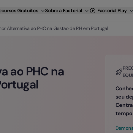
ecursos Gratuitos
Sobre a Factorial
Factorial Play
hor Alternativa ao PHC na Gestão de RH em Portugal
va ao PHC na
PREC
EQU
ortugal
Conheç
seu de
Centra
tempo 
Demonst