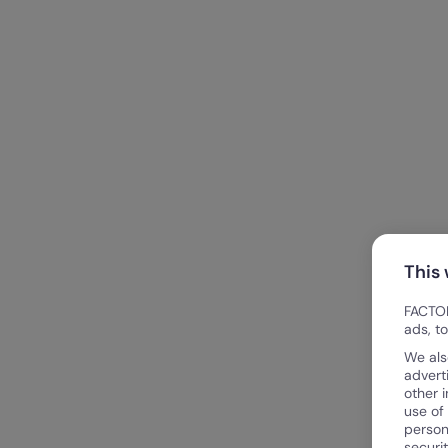
This
FACTOR
ads, t
We als
advert
other 
use of
person
securi