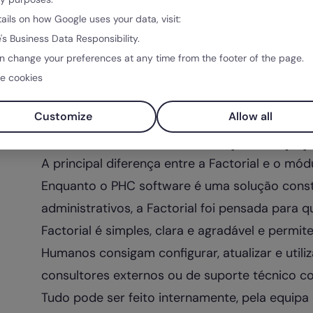
tails on how Google uses your data, visit:
's Business Data Responsibility.
n change your preferences at any time from the footer of the page.
e cookies
Customize
Allow all
1. Plataforma desenhada para equip
A principal diferença entre a Factorial e o mó
Enquanto o PHC software é uma solução constr
administrativos, a Factorial foi pensada para 
Factorial é simples, clara e agradável e permit
Humanos consigam configurar, atualizar e util
consultores externos ou de suporte técnico co
Tudo pode ser feito internamente, pela equip