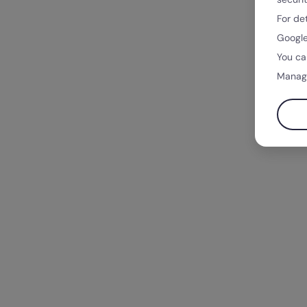
For de
Google
You ca
Manag