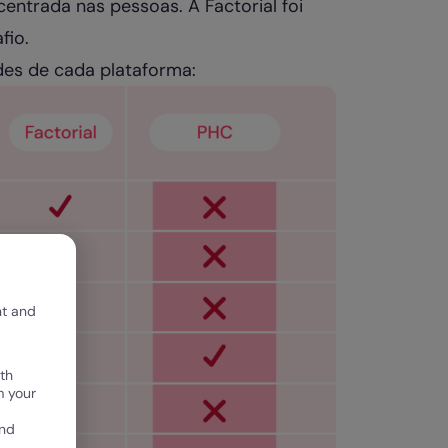
ntrada nas pessoas. A Factorial foi
fio.
des de cada plataforma:
nt and
th
m your
and