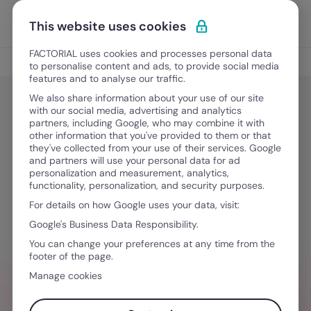
Ir para o conteúdo
Abrir 
Experimente Grátis
This website uses cookies
FACTORIAL uses cookies and processes personal data
Digitalização nos RH
to personalise content and ads, to provide social media
features and to analyse our traffic.
We also share information about your use of our site
with our social media, advertising and analytics
Digitalização nos RH
partners, including Google, who may combine it with
“The Bear”: Uma Operação de
other information that you've provided to them or that
they've collected from your use of their services. Google
Sucesso com a Factorial
and partners will use your personal data for ad
personalization and measurement, analytics,
functionality, personalization, and security purposes.
For details on how Google uses your data, visit:
Junho 15, 2024
·
4 minutos de leitura
Google's Business Data Responsibility.
You can change your preferences at any time from the
footer of the page.
QUER SIMPLIFICAR O SEU FLUXO DE
Manage cookies
TRABALHO?