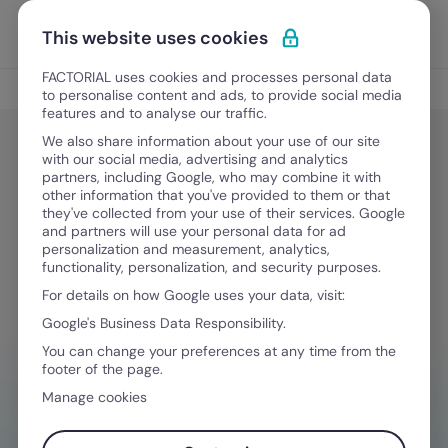
Ir para o conteúdo
Abrir 
Experimente Grátis
This website uses cookies
FACTORIAL uses cookies and processes personal data
Digitalização nos RH
to personalise content and ads, to provide social media
features and to analyse our traffic.
We also share information about your use of our site
with our social media, advertising and analytics
Digitalização nos RH
partners, including Google, who may combine it with
Consultar recibos de vencimento:
other information that you've provided to them or that
they've collected from your use of their services. Google
guia prático para colaboradores
and partners will use your personal data for ad
personalization and measurement, analytics,
functionality, personalization, and security purposes.
For details on how Google uses your data, visit:
Junho 1, 2026
·
5 minutos de leitura
Google's Business Data Responsibility.
You can change your preferences at any time from the
footer of the page.
PRECISA DE AJUDA PARA GERENCIAR AS
Manage cookies
DESPESAS?