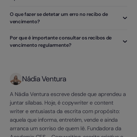
ou solicitando diretamente ao departamento de
pagamento.
Recursos Humanos. A entrega do recibo é obrigatória
O salário bruto é o valor total acordado antes de
O que fazer se detetar um erro no recibo de
por lei e deve ser feita sem demoras injustificadas.
qualquer desconto. O salário líquido é o montante
vencimento?
efetivamente recebido na conta bancária, após
dedução do IRS, da contribuição para a Segurança
Deve contactar o departamento de Recursos
Por que é importante consultar os recibos de
Social e de eventuais outros descontos.
Humanos ou o superior hierárquico para
vencimento regularmente?
esclarecimento e correção. Em caso de dúvidas
legais, pode recorrer à ACT (Autoridade para as
A consulta regular permite detetar erros antes que se
Condições do Trabalho) ou a uma associação sindical.
tornem recorrentes, manter um maior controlo
financeiro pessoal, facilitar a entrega do IRS e dispor
Nádia Ventura
de comprovativos de rendimento sempre que
necessário, por exemplo para crédito ou
arrendamento.
A Nádia Ventura escreve desde que aprendeu a
juntar sílabas. Hoje, é copywriter e content
writer e entusiasta da escrita com propósito:
aquela que informa, entretém, vende e ainda
arranca um sorriso de quem lê. Fundadora da
Academia CES - Copywriting, escrita criativa e