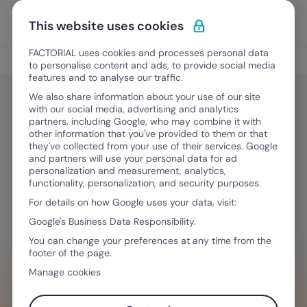
Ir para o conteúdo
Abrir 
Experimente Grátis
This website uses cookies
FACTORIAL uses cookies and processes personal data
Crescimento da equipa
to personalise content and ads, to provide social media
features and to analyse our traffic.
We also share information about your use of our site
with our social media, advertising and analytics
Crescimento da equipa
partners, including Google, who may combine it with
Gestão Documental para Indústria:
other information that you've provided to them or that
they've collected from your use of their services. Google
Como centralizar?
and partners will use your personal data for ad
personalization and measurement, analytics,
functionality, personalization, and security purposes.
For details on how Google uses your data, visit:
Setembro 20, 2025
·
6 minutos de leitura
Google's Business Data Responsibility.
You can change your preferences at any time from the
footer of the page.
QUER SIMPLIFICAR O SEU FLUXO DE
Manage cookies
TRABALHO?