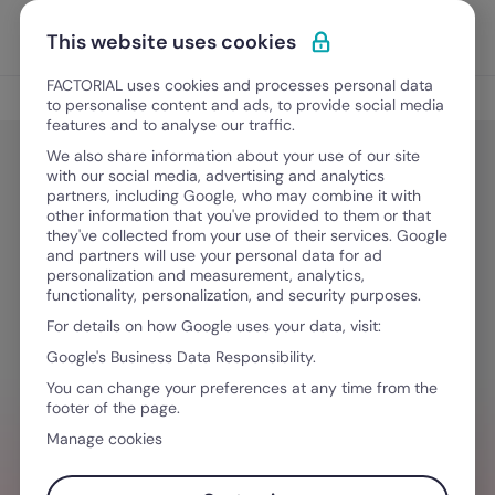
Ir para o conteúdo
Abrir 
Experimente Grátis
This website uses cookies
FACTORIAL uses cookies and processes personal data
Digitalização nos RH
to personalise content and ads, to provide social media
features and to analyse our traffic.
We also share information about your use of our site
with our social media, advertising and analytics
Digitalização nos RH
partners, including Google, who may combine it with
Managers em Portugal: Perder
other information that you've provided to them or that
they've collected from your use of their services. Google
talento por falta de tempo
and partners will use your personal data for ad
personalization and measurement, analytics,
functionality, personalization, and security purposes.
For details on how Google uses your data, visit:
Janeiro 2, 2026
·
4 minutos de leitura
Google's Business Data Responsibility.
You can change your preferences at any time from the
footer of the page.
QUER SIMPLIFICAR O SEU FLUXO DE
Manage cookies
TRABALHO?