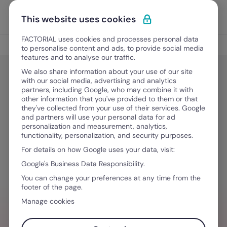
Ir para o conteúdo
Abrir 
Experimente Grátis
This website uses cookies
FACTORIAL uses cookies and processes personal data
Gestão de Talentos
to personalise content and ads, to provide social media
features and to analyse our traffic.
We also share information about your use of our site
with our social media, advertising and analytics
Gestão de Talentos
partners, including Google, who may combine it with
Clima Organizacional: como fazer
other information that you've provided to them or that
they've collected from your use of their services. Google
esta pesquisa? [+questionário
and partners will use your personal data for ad
personalization and measurement, analytics,
Word]
functionality, personalization, and security purposes.
For details on how Google uses your data, visit:
Google's Business Data Responsibility.
Junho 1, 2025
·
9 minutos de leitura
You can change your preferences at any time from the
footer of the page.
Manage cookies
PRECISA DE AJUDA PARA GERENCIAR
EQUIPES?