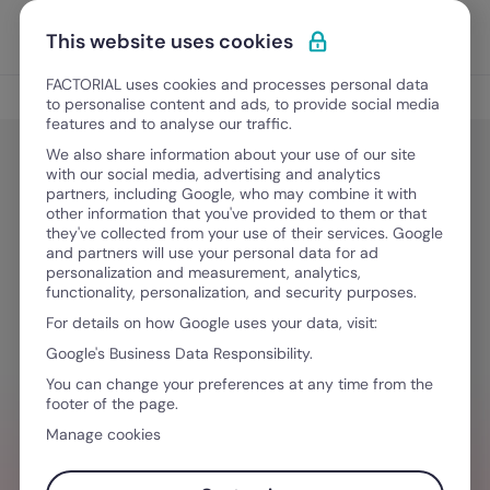
Ir para o conteúdo
Abrir 
Experimente Grátis
This website uses cookies
FACTORIAL uses cookies and processes personal data
Digitalização nos RH
to personalise content and ads, to provide social media
features and to analyse our traffic.
We also share information about your use of our site
with our social media, advertising and analytics
Digitalização nos RH
partners, including Google, who may combine it with
Melhor alternativa ao Primavera
other information that you've provided to them or that
they've collected from your use of their services. Google
Software em Portugal
and partners will use your personal data for ad
personalization and measurement, analytics,
functionality, personalization, and security purposes.
For details on how Google uses your data, visit:
Julho 7, 2026
·
7 minutos de leitura
Google's Business Data Responsibility.
You can change your preferences at any time from the
footer of the page.
QUER SIMPLIFICAR O SEU FLUXO DE
Manage cookies
TRABALHO?