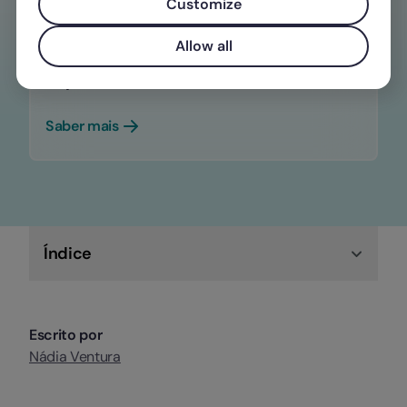
Customize
Não deixe escapar nenhum prazo legal
Allow all
com a Factorial e otimize o seu
departamento financeiro.
Saber mais
Índice
Escrito por
Nádia Ventura