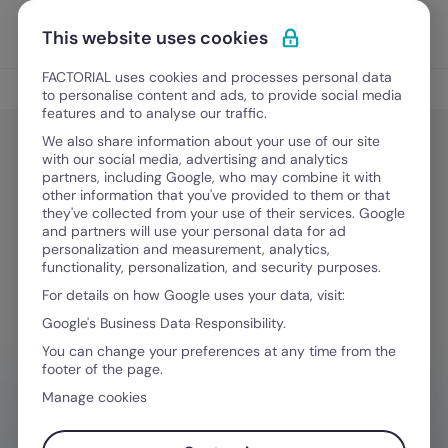
Ir para o conteúdo
Abrir 
Experimente Grátis
This website uses cookies
FACTORIAL uses cookies and processes personal data
Jurídico e Financeiro
to personalise content and ads, to provide social media
features and to analyse our traffic.
We also share information about your use of our site
with our social media, advertising and analytics
Jurídico e Financeiro
partners, including Google, who may combine it with
Processamento salarial para
other information that you've provided to them or that
they've collected from your use of their services. Google
hospitais, sem erros
and partners will use your personal data for ad
personalization and measurement, analytics,
administrativos
functionality, personalization, and security purposes.
For details on how Google uses your data, visit:
Google's Business Data Responsibility.
Agosto 5, 2025
·
5 minutos de leitura
You can change your preferences at any time from the
footer of the page.
Manage cookies
PRECISA DE AJUDA PARA GERENCIAR AS
DESPESAS?