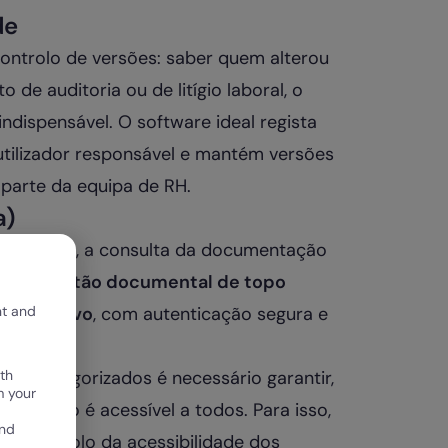
de
ntrolo de versões: saber quem alterou
e auditoria ou de litígio laboral, o
ndispensável. O software ideal regista
utilizador responsável e mantém versões
 parte da equipa de RH.
a)
rnacionais, a consulta da documentação
re de gestão documental de topo
nt and
dispositivo
, com autenticação segura e
th
s e categorizados é necessário garantir,
m your
nem tudo é acessível a todos. Para isso,
and
a o controlo da acessibilidade dos