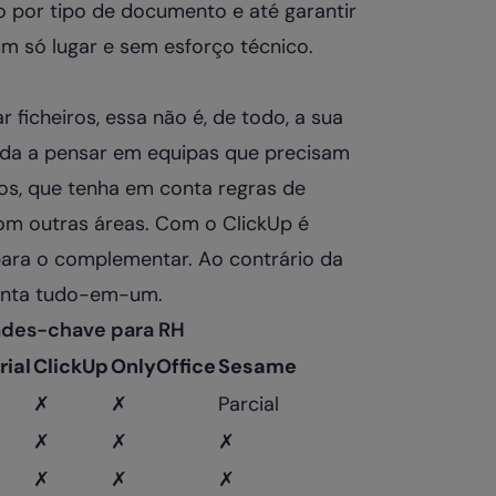
o por tipo de documento e até garantir
num só lugar e sem esforço técnico.
r ficheiros, essa não é, de todo, a sua
hada a pensar em equipas que precisam
s, que tenha em conta regras de
com outras áreas. Com o ClickUp é
para o complementar. Ao contrário da
menta tudo-em-um.
ades-chave para RH
rial
ClickUp
OnlyOffice
Sesame
✗
✗
Parcial
✗
✗
✗
✗
✗
✗