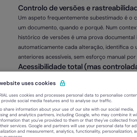
Controlo de versões e rastreabilida
Um aspeto frequentemente subestimado é o co
um documento, quando e porquê. Num contexto d
histórico de versões é uma prova documental i
automaticamente cada alteração, identifica o 
anteriores acessíveis, sem esforço manual por
Acessibilidade total (mas controlad
Com equipas descentralizadas, híbridas e inte
 website uses cookies
tem de ser possível remotamente. Um
softwa
IAL uses cookies and processes personal data to personalise conte
precisa de ser
acessível a partir de qualquer 
o provide social media features and to analyse our traffic.
sem comprometer o controlo.
o share information about your use of our site with our social media,
ising and analytics partners, including Google, who may combine it wi
Para além de ficheiros devidamente organizado
information that you've provided to them or that they've collected fro
por questões de segurança e privacidade, que 
 their services. Google and partners will use your personal data for ad
alization and measurement, analytics, functionality, personalization, 
o ideal é recorrer a uma plataforma que facilit
ty purposes.