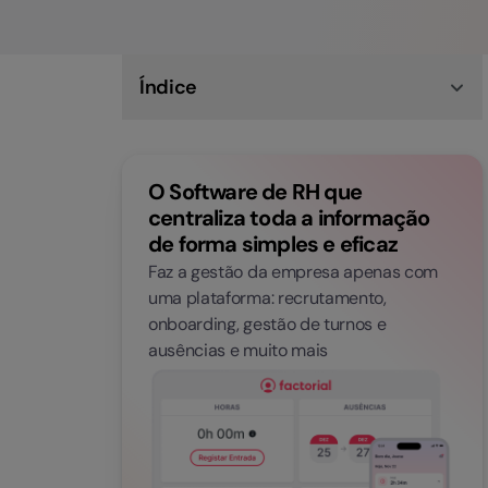
Índice
O que não pode faltar num top software de
gestão documental?
Factorial, ClickUp, OnlyOffice ou Sesame: qual é
O Software de RH que
o melhor software de gestão documental para
RH?
centraliza toda a informação
Porque é que a Factorial é mais do que um
de forma simples e eficaz
software de gestão documental?
Faz a gestão da empresa apenas com
uma plataforma: recrutamento,
onboarding, gestão de turnos e
ausências e muito mais