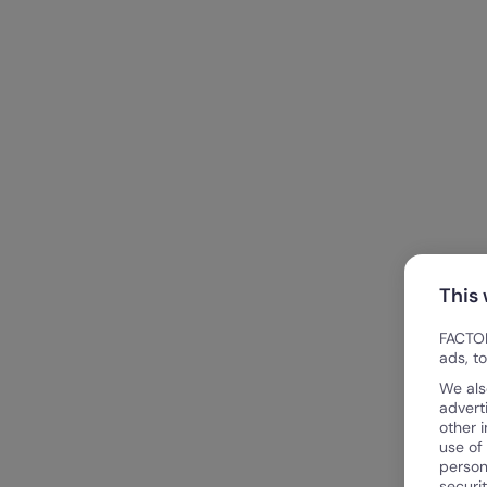
This
FACTOR
ads, t
We als
advert
other 
use of
person
securi