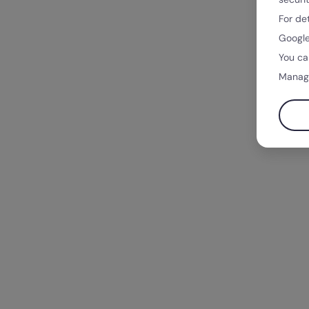
For de
Google
You ca
Manag