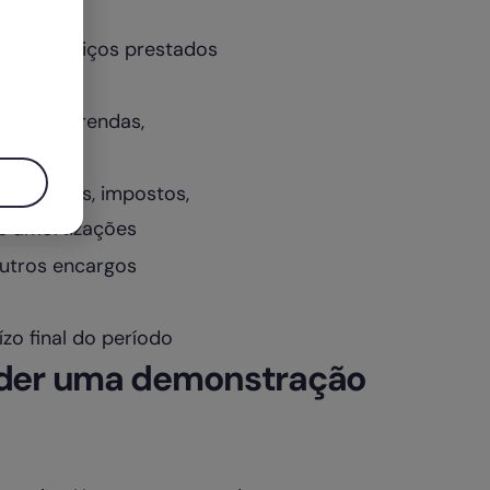
enta
s ou serviços prestados
ecedores, rendas,
s de juros, impostos,
e amortizações
outros encargos
ízo final do período
nder uma demonstração