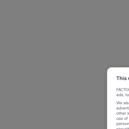
This
FACTOR
ads, t
We als
advert
other 
use of
person
securi