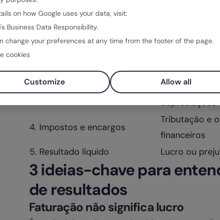
Componente
O que repres
tails on how Google uses your data, visit:
Total de venda
's Business Data Responsibility.
1. Receitas (Faturação)
no período
n change your preferences at any time from the footer of the page.
Salários, forn
e cookies
2. Custos operacionais
marketing, etc.
Customize
Allow all
Resultado ante
3. EBITDA
depreciações 
Tributação e 
4. Impostos e encargos
financeiros
5. Resultado líquido
Lucro ou preju
3 ideias-chave para ente
de resultados
Faturação não significa lucro