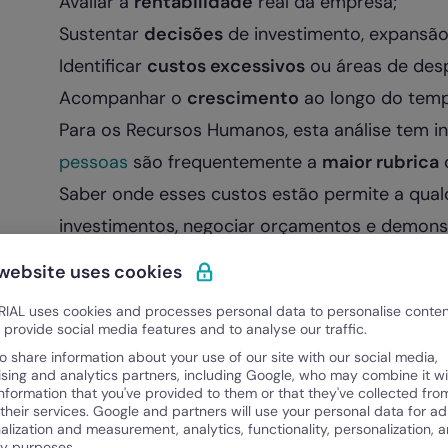
Avaliar a
rentabilidade
real da empresa;
Sustentar
decisões
de investimento, expansão
Identificar
custos excessivos
ou áreas de desp
Acompanhar o
crescimento
ao longo do temp
Para os Recursos Humanos, esta análise tem in
pessoas
são frequentemente a
maior rubrica
d
Saber onde esses custos estão permite a qualq
investimentos, negociar orçamentos e demonstr
Como funciona
 website uses cookies
A estrutura de uma demonstração de resultado
IAL uses cookies and processes personal data to personalise conte
topo, as
receitas
, e vai descendo até ao result
o provide social media features and to analyse our traffic.
o share information about your use of our site with our social media,
Funciona, assim, como um espelho do que aco
ising and analytics partners, including Google, who may combine it wi
tempo, tornando-a especialmente útil para 
information that you've provided to them or that they've collected fro
 their services. Google and partners will use your personal data for ad
sinalizar problemas antes que se agravem.
alization and measurement, analytics, functionality, personalization, 
ty purposes.