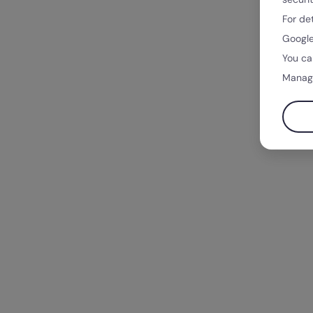
For de
Google
You ca
Manag