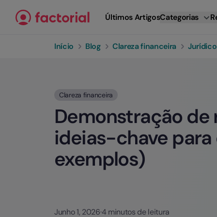
Ir para o conteúdo
Últimos Artigos
Categorias
R
Início
Blog
Clareza financeira
Jurídico
Clareza financeira
Demonstração de r
ideias-chave para
exemplos)
Junho 1, 2026
·
4 minutos de leitura