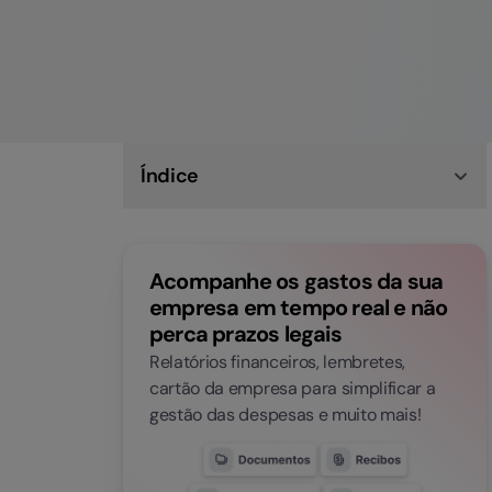
Índice
O que é uma demonstração de resultados
Como funciona
3 ideias-chave para entender uma
Acompanhe os gastos da sua
demonstração de resultados
Diferença entre demonstração de resultados e
empresa em tempo real e não
balanço
perca prazos legais
Interpretar uma demonstração de resultados
na prática
Relatórios financeiros, lembretes,
Centralizar dados financeiros e de RH numa
cartão da empresa para simplificar a
única plataforma
gestão das despesas e muito mais!