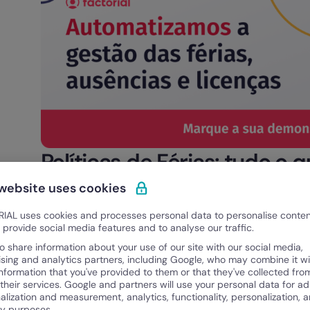
Políticas de Férias: tudo o 
Cada empresa deve ter a sua própria política 
 website uses cookies
normas impostas pelo Estatuto dos Trabalh
IAL uses cookies and processes personal data to personalise conte
o provide social media features and to analyse our traffic.
Empregadores, bem como os Acordos Colectivo
o share information about your use of our site with our social media,
quadro regulamentar que os rege).
ising and analytics partners, including Google, who may combine it wi
information that you've provided to them or that they've collected fro
Em resumo, as
políticas de férias (ou polític
 their services. Google and partners will use your personal data for ad
pela empresa, caso contrário esta terá de segui
alization and measurement, analytics, functionality, personalization, 
ty purposes.