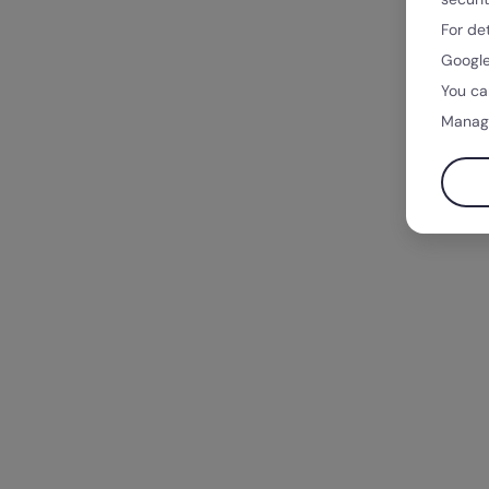
For de
Google
You ca
Manag