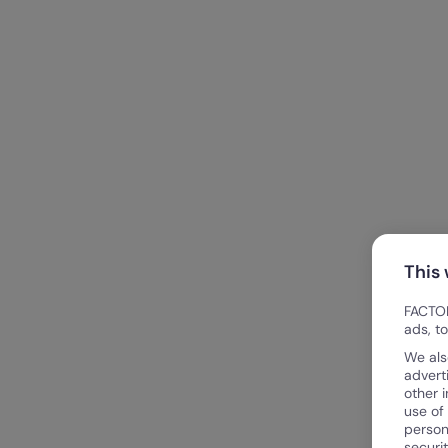
This
FACTOR
ads, t
We als
advert
other 
use of
person
securi