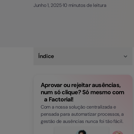
Junho 1, 2025
·
10 minutos de leitura
Índice
Políticas de Férias: tudo o que precisa de saber
Férias: o que diz o Código do Trabalho?
Ferramentas para gerir as férias dos seus
Aprovar ou rejeitar ausências,
colaboradores
Calendário de feriados de 2024 em Portugal
num só clique? Só mesmo com
3 dicas rápidas para uma boa gestão de férias
a Factorial!
dos colaboradores
6 motivos para começar a utilizar o software
Com a nossa solução centralizada e
Factorial
pensada para automatizar processos, a
gestão de ausências nunca foi tão fácil.