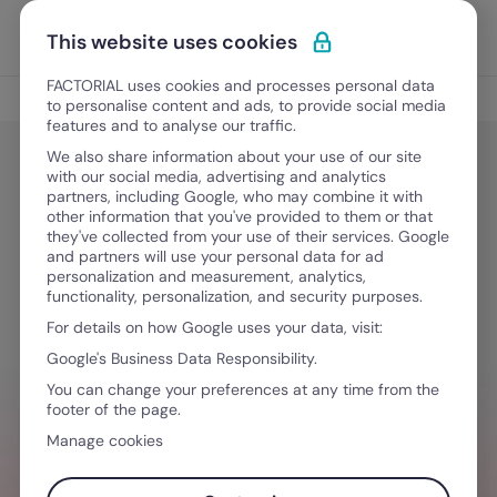
Ir para o conteúdo
Abrir 
Experimente Grátis
This website uses cookies
FACTORIAL uses cookies and processes personal data
Digitalização nos RH
to personalise content and ads, to provide social media
features and to analyse our traffic.
We also share information about your use of our site
with our social media, advertising and analytics
Digitalização nos RH
partners, including Google, who may combine it with
Consultoria de RH: O que fazemos
other information that you've provided to them or that
they've collected from your use of their services. Google
and partners will use your personal data for ad
personalization and measurement, analytics,
Maio 21, 2025
·
5 minutos de leitura
functionality, personalization, and security purposes.
For details on how Google uses your data, visit:
Google's Business Data Responsibility.
PRECISA DE AJUDA PARA GERENCIAR
You can change your preferences at any time from the
footer of the page.
EQUIPES?
Manage cookies
Conheça as vantagens em digitalizar o
seu departamento de recursos