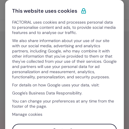
Ir para o conteúdo
Abrir 
Experimente Grátis
This website uses cookies
FACTORIAL uses cookies and processes personal data
Digitalização nos RH
to personalise content and ads, to provide social media
features and to analyse our traffic.
We also share information about your use of our site
with our social media, advertising and analytics
Digitalização nos RH
partners, including Google, who may combine it with
A Melhor Alternativa à Sesame HR
other information that you've provided to them or that
they've collected from your use of their services. Google
em Portugal
and partners will use your personal data for ad
personalization and measurement, analytics,
functionality, personalization, and security purposes.
For details on how Google uses your data, visit:
Maio 21, 2025
·
6 minutos de leitura
Google's Business Data Responsibility.
You can change your preferences at any time from the
footer of the page.
QUER SIMPLIFICAR O SEU FLUXO DE
Manage cookies
TRABALHO?