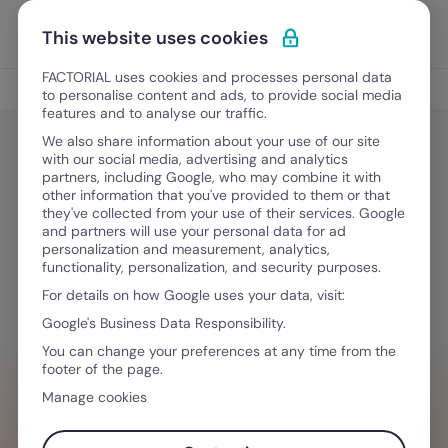
Ir para o conteúdo
Abrir 
Experimente Grátis
This website uses cookies
FACTORIAL uses cookies and processes personal data
Gestão Documental
to personalise content and ads, to provide social media
features and to analyse our traffic.
We also share information about your use of our site
with our social media, advertising and analytics
Gestão Documental
partners, including Google, who may combine it with
Assinatura Digital em Contratos de
other information that you've provided to them or that
they've collected from your use of their services. Google
Trabalho: Guia Completo
and partners will use your personal data for ad
personalization and measurement, analytics,
functionality, personalization, and security purposes.
For details on how Google uses your data, visit:
Junho 1, 2025
·
7 minutos de leitura
Google's Business Data Responsibility.
You can change your preferences at any time from the
footer of the page.
QUER SIMPLIFICAR O SEU FLUXO DE
Manage cookies
TRABALHO?