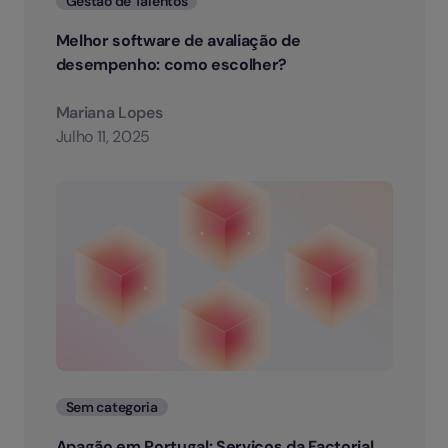
Gestão de Talentos
Melhor software de avaliação de
desempenho: como escolher?
Mariana Lopes
Julho 11, 2025
Categorias
Sem categoria
Apagão em Portugal: Serviços da Factorial