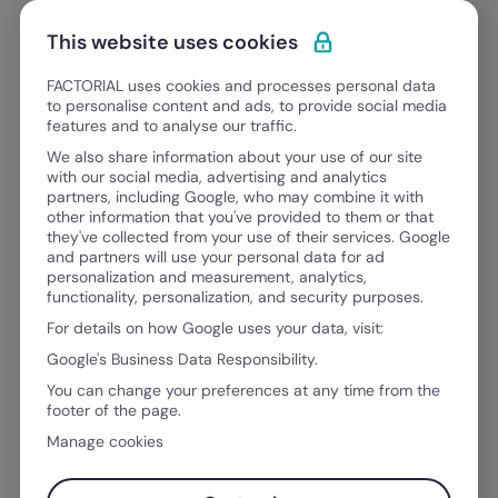
Ir para o conteúdo
Abrir 
Experimente Grátis
This website uses cookies
FACTORIAL uses cookies and processes personal data
to personalise content and ads, to provide social media
features and to analyse our traffic.
FACTORIAL BLOG
We also share information about your use of our site
Tudo o que precisa para evoluir
with our social media, advertising and analytics
partners, including Google, who may combine it with
como
other information that you've provided to them or that
um líder, um profissional de RH, um g
they've collected from your use of their services. Google
u
m
g
e
s
t
o
r
f
i
n
a
n
and partners will use your personal data for ad
personalization and measurement, analytics,
functionality, personalization, and security purposes.
For details on how Google uses your data, visit:
Google's Business Data Responsibility.
You can change your preferences at any time from the
footer of the page.
Manage cookies