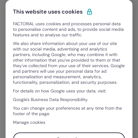
Ir para o conteúdo
Abrir 
Experimente Grátis
This website uses cookies
FACTORIAL uses cookies and processes personal data
to personalise content and ads, to provide social media
features and to analyse our traffic.
FACTORIAL BLOG
We also share information about your use of our site
Tudo o que precisa para evoluir
with our social media, advertising and analytics
partners, including Google, who may combine it with
como
other information that you've provided to them or that
um líder, um profissional de RH, um g
they've collected from your use of their services. Google
u
m
g
e
s
t
o
r
f
i
and partners will use your personal data for ad
personalization and measurement, analytics,
functionality, personalization, and security purposes.
For details on how Google uses your data, visit:
Google's Business Data Responsibility.
You can change your preferences at any time from the
footer of the page.
Manage cookies