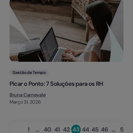
Categorias
Gestão de Tempo
Picar o Ponto: 7 Soluções para os RH
Bruna Carnevale
Março 31, 2026
«
Seg
1
…
40
41
42
43
44
45
46
…
50
Page
Page
Page
Page
Page
Page
Page
Page
Pag
Anterior