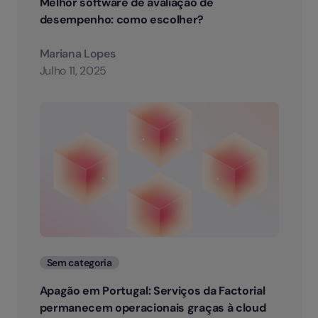
Melhor software de avaliação de
desempenho: como escolher?
Mariana Lopes
Julho 11, 2025
Categorias
Sem categoria
Apagão em Portugal: Serviços da Factorial
permanecem operacionais graças à cloud