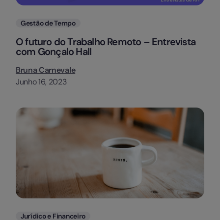
Categorias
Gestão de Tempo
O futuro do Trabalho Remoto – Entrevista
com Gonçalo Hall
Bruna Carnevale
Junho 16, 2023
Categorias
Jurídico e Financeiro