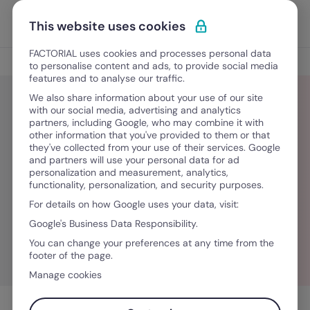
Ir para o conteúdo
Abrir 
Experimente Grátis
This website uses cookies
FACTORIAL uses cookies and processes personal data
Blog
to personalise content and ads, to provide social media
features and to analyse our traffic.
We also share information about your use of our site
with our social media, advertising and analytics
partners, including Google, who may combine it with
Search Results
other information that you've provided to them or that
they've collected from your use of their services. Google
and partners will use your personal data for ad
Buscar por:
personalization and measurement, analytics,
functionality, personalization, and security purposes.
For details on how Google uses your data, visit:
Google's Business Data Responsibility.
You can change your preferences at any time from the
footer of the page.
Manage cookies
Resultados 16-30
de 77 para "clima