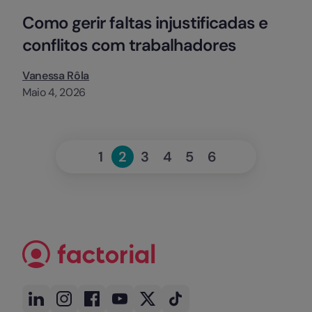
Como gerir faltas injustificadas e
conflitos com trabalhadores
Vanessa Rôla
Maio 4, 2026
«
Seguinte
1
2
3
4
5
6
Page
Page
Page
Page
Page
Page
Anterior
»