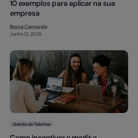
10 exemplos para aplicar na sua
empresa
Bruna Carnevale
Junho 12, 2025
Categorias
Gestão de Talentos
Como incentivar e medir a