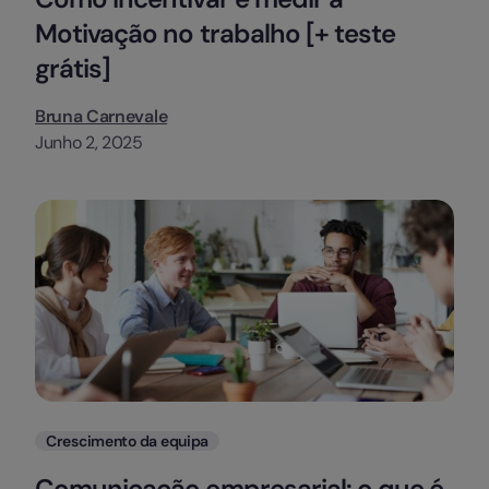
Motivação no trabalho [+ teste
grátis]
Bruna Carnevale
Junho 2, 2025
Categorias
Crescimento da equipa
Comunicação empresarial: o que é