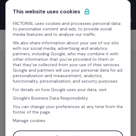
Saltar para o conteúdo
Novo Product Launches with the CEO: o Bernat Farrero 
This website uses cookies
finalmente fala a tua língua. Literalmente — graças à IA.
Ver o vídeo →
FACTORIAL uses cookies and processes personal data
to personalise content and ads, to provide social
media features and to analyse our traffic.
Comece grátis
We also share information about your use of our site
with our social media, advertising and analytics
partners, including Google, who may combine it with
other information that you've provided to them or
that they've collected from your use of their services.
Google and partners will use your personal data for ad
Gestão de ausências e 
personalization and measurement, analytics,
functionality, personalization, and security purposes.
férias por horas
For details on how Google uses your data, visit:
Google's Business Data Responsibility.
Utilize uma forma mais flexível de gerir as 
You can change your preferences at any time from the
footer of the page.
ausências dos seus funcionários, recolha mais 
Manage cookies
dados sobre as ausências da sua empresa, crie 
horários e adapte-os a qualquer acordo ou 