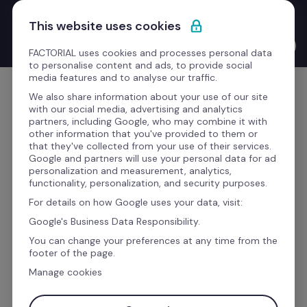
Saltar para o conteúdo
Novo Product Launches with the CEO: o Bernat Farrero 
This website uses cookies
finalmente fala a tua língua. Literalmente — graças à IA.
Ver o vídeo →
FACTORIAL uses cookies and processes personal data
to personalise content and ads, to provide social
media features and to analyse our traffic.
Comece grátis
We also share information about your use of our site
with our social media, advertising and analytics
partners, including Google, who may combine it with
other information that you've provided to them or
that they've collected from your use of their services.
Gostaria de saber mais 
Google and partners will use your personal data for ad
personalization and measurement, analytics,
sobre esta integração?
functionality, personalization, and security purposes.
For details on how Google uses your data, visit:
Google's Business Data Responsibility.
Preencha o formulário para receber todas as 
You can change your preferences at any time from the
informações desta integração, e melhore a 
footer of the page.
eficiência da sua empresa com a Factorial.
Manage cookies