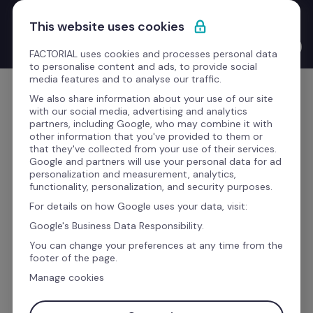
Saltar para o conteúdo
Novo Product Launches with the CEO: o Bernat Farrero 
This website uses cookies
finalmente fala a tua língua. Literalmente — graças à IA.
Ver o vídeo →
FACTORIAL uses cookies and processes personal data
to personalise content and ads, to provide social
media features and to analyse our traffic.
Comece grátis
We also share information about your use of our site
with our social media, advertising and analytics
partners, including Google, who may combine it with
other information that you've provided to them or
that they've collected from your use of their services.
Google and partners will use your personal data for ad
Simplifique os processos 
personalization and measurement, analytics,
functionality, personalization, and security purposes.
de seleção e 
For details on how Google uses your data, visit:
recrutamento com o 
Google's Business Data Responsibility.
nosso software ATS
You can change your preferences at any time from the
footer of the page.
Manage cookies
Com a Factorial irá criar, partilhar e selecionar 