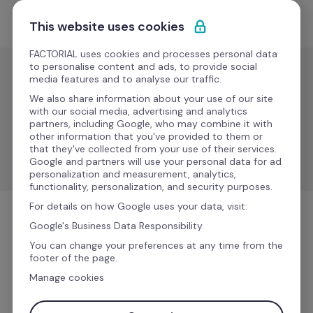
Saltar para o conteúdo
Comece grátis
This website uses cookies
FACTORIAL uses cookies and processes personal data
to personalise content and ads, to provide social
media features and to analyse our traffic.
Folha de
pagamento
We also share information about your use of our site
with our social media, advertising and analytics
Agenda
partners, including Google, who may combine it with
Em
other information that you've provided to them or
breve
that they've collected from your use of their services.
Agenda
Google and partners will use your personal data for ad
personalization and measurement, analytics,
functionality, personalization, and security purposes.
For details on how Google uses your data, visit:
Google's Business Data Responsibility.
Folha de pagamento
You can change your preferences at any time from the
footer of the page.
Manage cookies
Mais informações