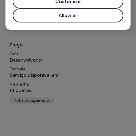
Customize
Agenda
Allow all
Preço
Grátis
Desenvolvedor
Factorial
Serviço disponível em
Alemanha
Etiquetas
Folha de pagamento