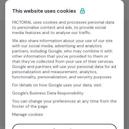
Saltar para o conteúdo
Comece grátis
This website uses cookies
FACTORIAL uses cookies and processes personal data
to personalise content and ads, to provide social
media features and to analyse our traffic.
Folha de
pagamento
We also share information about your use of our site
with our social media, advertising and analytics
DATEV 
partners, including Google, who may combine it with
other information that you've provided to them or
LODAS - 
that they've collected from your use of their services.
Google and partners will use your personal data for ad
Export 
personalization and measurement, analytics,
functionality, personalization, and security purposes.
new 
For details on how Google uses your data, visit:
hires
Google's Business Data Responsibility.
You can change your preferences at any time from the
Gira as exportações de dados dos colaboradores da 
footer of the page.
Factorial para DATEV LODAS.
Manage cookies