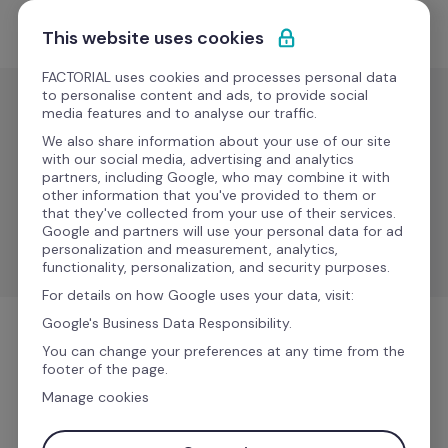
Saltar para o conteúdo
Comece grátis
This website uses cookies
FACTORIAL uses cookies and processes personal data
to personalise content and ads, to provide social
media features and to analyse our traffic.
Folha de
pagamento
We also share information about your use of our site
with our social media, advertising and analytics
Milena
partners, including Google, who may combine it with
Novo
other information that you've provided to them or
that they've collected from your use of their services.
Otimize os processos de RH e de recibos de 
Google and partners will use your personal data for ad
vencimento com análises, formulários e conformidade.
personalization and measurement, analytics,
functionality, personalization, and security purposes.
For details on how Google uses your data, visit:
Google's Business Data Responsibility.
Folha de pagamento
You can change your preferences at any time from the
footer of the page.
Manage cookies
Mais informações