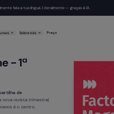
ente fala a tua língua. Literalmente — graças à IA.
Preço
ursos
Sobre nós
 - 1ª 
artilha de 
 nova revista trimestral, 
manos é o centro.