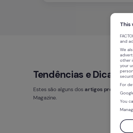
This
FACTOR
and ad
We als
advert
other 
your u
person
Tendências e Dicas
securi
For de
Estes são alguns dos 
artigos presentes 
Google
Magazine.
You ca
Manag