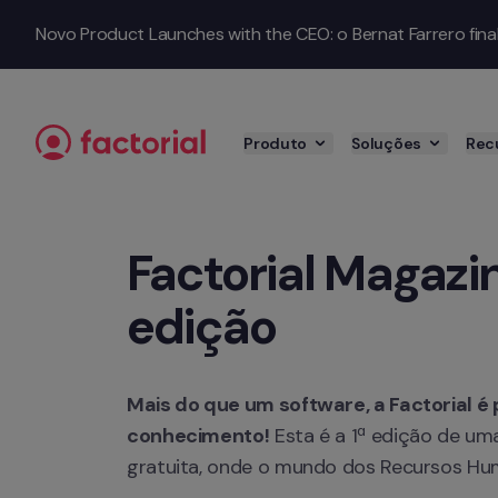
Saltar para o conteúdo
Novo Product Launches with the CEO: o Bernat Farrero finalm
Produto
Soluções
Rec
Factorial Magazine
edição
Mais do que um software, a Factorial é p
conhecimento!
 Esta é a 1ª edição de uma
gratuita, onde o mundo dos Recursos Hu