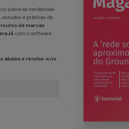
gos sobre as tendências 
, estudos e práticas de 
rcurso de marcas 
araJá
 com o software 
o abaixo e receba-a no 