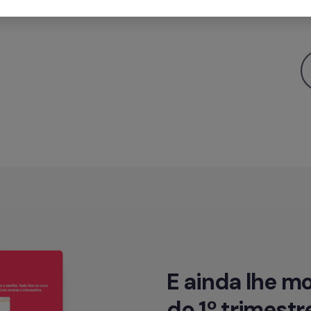
E ainda lhe m
do 1º trimestr