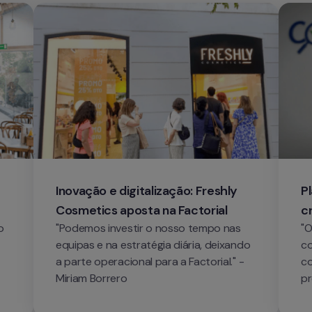
Inovação e digitalização: Freshly 
P
Cosmetics aposta na Factorial
c
 
"Podemos investir o nosso tempo nas 
"O
equipas e na estratégia diária, deixando 
co
a parte operacional para a Factorial." - 
co
Miriam Borrero
pr