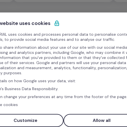
 website uses cookies
IAL uses cookies and processes personal data to personalise cont
s, to provide social media features and to analyse our traffic.
o share information about your use of our site with our social media
ising and analytics partners, including Google, who may combine it 
information that you've provided to them or that they've collected
se of their services. Google and partners will use your personal data
alization and measurement, analytics, functionality, personalization
Para os pi
ty purposes.
tendênci
tails on how Google uses your data, visit:
da 1ª edição
 da Factorial 
's Business Data Responsibility.
Deve (ou nã
n change your preferences at any time from the footer of the page
processo
e cookies
Os desafio
restauraç
Customize
Allow all