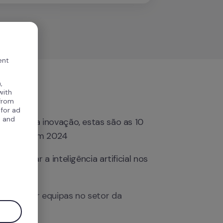
ent
,
with
 from
 for ad
, and
oneiros na inovação, estas são as 10 
as de RH em 2024
o) utilizar a inteligência artificial nos 
.
s de RH?
s de gerir equipas no setor da 
ão