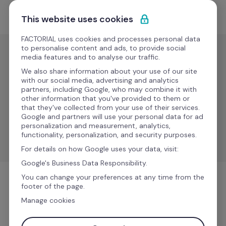
Saltar para o conteúdo
Comece grátis
This website uses cookies
FACTORIAL uses cookies and processes personal data
to personalise content and ads, to provide social
media features and to analyse our traffic.
Folha de
pagamento
We also share information about your use of our site
with our social media, advertising and analytics
Paie&RH
partners, including Google, who may combine it with
other information that you've provided to them or
that they've collected from your use of their services.
Centralize os dados dos recibos de vencimento e 
Google and partners will use your personal data for ad
automatize a gestão dos suplementos e das 
personalization and measurement, analytics,
ausências.
functionality, personalization, and security purposes.
For details on how Google uses your data, visit:
Google's Business Data Responsibility.
You can change your preferences at any time from the
footer of the page.
Folha de pagamento
Manage cookies