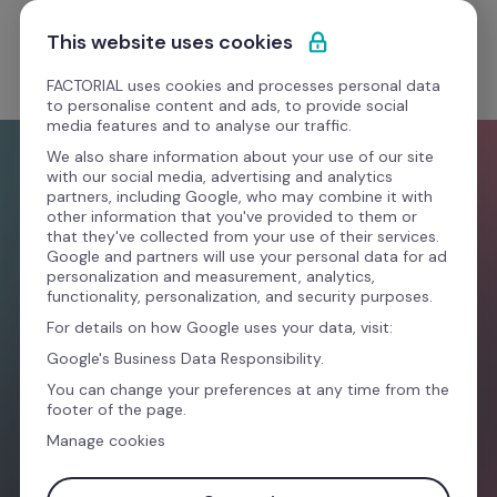
Saltar para o conteúdo
Comece grátis
This website uses cookies
FACTORIAL uses cookies and processes personal data
to personalise content and ads, to provide social
media features and to analyse our traffic.
Tudo o que precisa
We also share information about your use of our site
with our social media, advertising and analytics
partners, including Google, who may combine it with
other information that you've provided to them or
para gerir a sua equipa
that they've collected from your use of their services.
Google and partners will use your personal data for ad
personalization and measurement, analytics,
functionality, personalization, and security purposes.
A Factorial automatiza processos de tempo, 
For details on how Google uses your data, visit:
talento e finanças para que consiga dedicar 
Google's Business Data Responsibility.
mais tempo no que realmente importa: a sua 
You can change your preferences at any time from the
equipa.
footer of the page.
Manage cookies
E-mail profissional